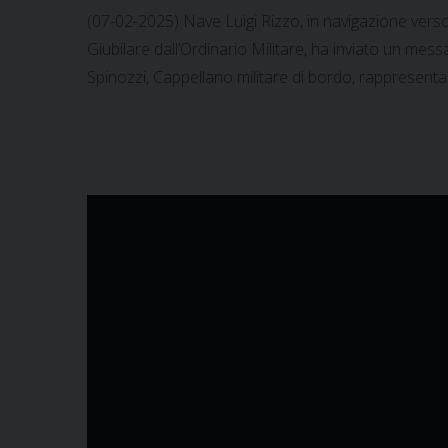
(07-02-2025) Nave Luigi Rizzo, in navigazione verso
Giubilare dall’Ordinario Militare, ha inviato un messa
Spinozzi, Cappellano militare di bordo, rappresenta