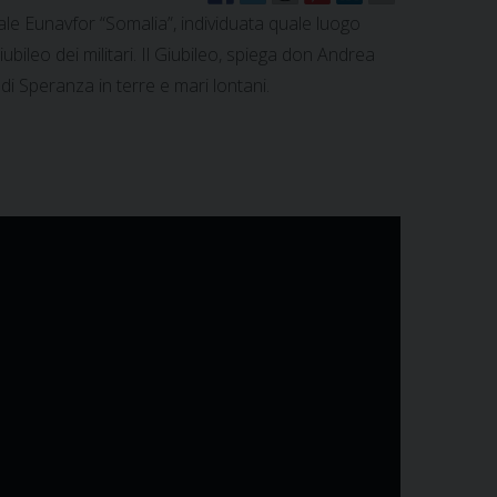
ale Eunavfor “Somalia”, individuata quale luogo
ubileo dei militari. Il Giubileo, spiega don Andrea
i Speranza in terre e mari lontani.