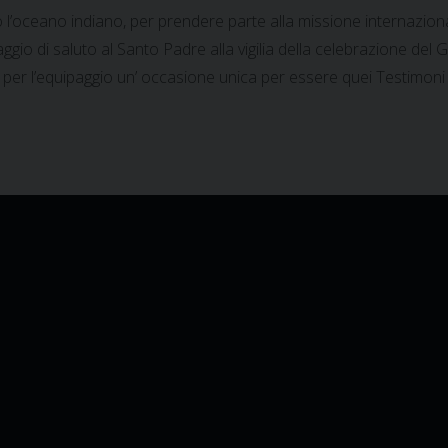
 l’oceano indiano, per prendere parte alla missione internazion
ggio di saluto al Santo Padre alla vigilia della celebrazione del Gi
 per l’equipaggio un’ occasione unica per essere quei Testimoni d