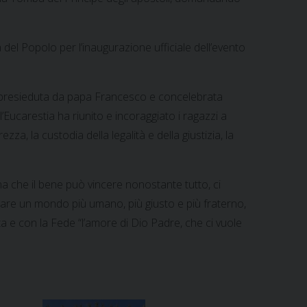
 del Popolo per l’inaugurazione ufficiale dell’evento
ssa presieduta da papa Francesco e concelebrata
 l’Eucarestia ha riunito e incoraggiato i ragazzi a
zza, la custodia della legalità e della giustizia, la
na che il bene può vincere nonostante tutto, ci
reare un mondo più umano, più giusto e più fraterno,
ta e con la Fede “l’amore di Dio Padre, che ci vuole