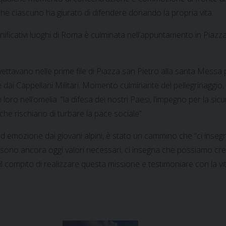
che ciascuno ha giurato di difendere donando la propria vita.
gnificativi luoghi di Roma è culminata nell’appuntamento in Piazza
 svettavano nelle prime file di Piazza san Pietro alla santa Me
ari e dai Cappellani Militari. Momento culminante del pellegrinaggio,
ro nell’omelia: “la difesa dei nostri Paesi, l’impegno per la sicure
a che rischiano di turbare la pace sociale”.
 ed emozione dai giovani alpini, è stato un cammino che “ci inseg
vile sono ancora oggi valori necessari, ci insegna che possiamo c
 il compito di realizzare questa missione e testimoniare con la vi