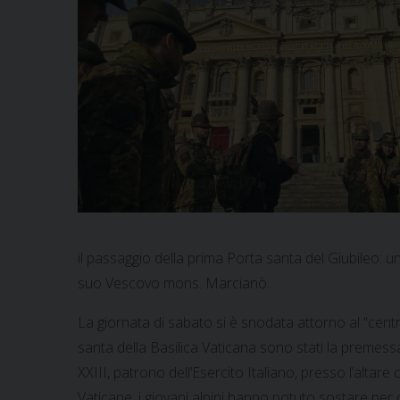
il passaggio della prima Porta santa del Giubileo: u
suo Vescovo mons. Marcianò.
La giornata di sabato si è snodata attorno al “centro
santa della Basilica Vaticana sono stati la premess
XXIII, patrono dell’Esercito Italiano, presso l’alta
Vaticane, i giovani alpini hanno potuto sostare p