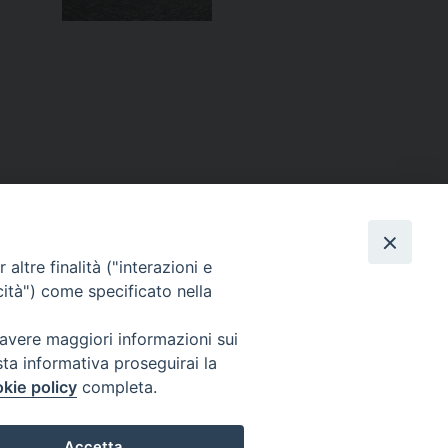
altre finalità ("interazioni e
cità") come specificato nella
ertura della Porta Santa a bordo della Nave Rizzo
»
 avere maggiori informazioni sui
sta informativa proseguirai la
kie policy
completa.
Ordinariato Militare per l'Italia
Salita del Grillo, 37 - 00184 Roma
Accetta