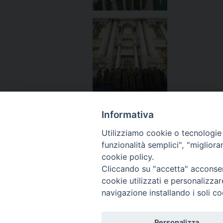
Informativa
Utilizziamo cookie o tecnologie s
funzionalità semplici", "miglior
«
Giubileo – Dalla Nave Rizzo il saluto al Santo Pad
cookie policy.
Cliccando su "accetta" acconsent
cookie utilizzati e personalizza
navigazione installando i soli co
Personalizza