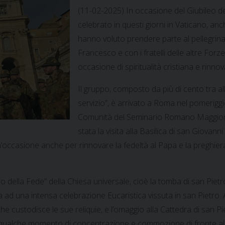
(11-02-2025) In occasione del Giubileo del
celebrato in questi giorni in Vaticano, anch
hanno voluto prendere parte al pellegrin
Francesco e con i fratelli delle altre For
occasione di spiritualità cristiana e rinno
Il gruppo, composto da più di cento tra alli
servizio”, è arrivato a Roma nel pomeriggi
Comunità del Seminario Romano Maggiore
stata la visita alla Basilica di san Giovann
n’occasione anche per rinnovare la fedeltà al Papa e la preghiera
 della Fede” della Chiesa universale, cioè la tomba di san Pietro:
a ad una intensa celebrazione Eucaristica vissuta in san Pietro
re che custodisce le sue reliquie, e l’omaggio alla Cattedra di sa
er qualche momento di concentrazione e commozione di fronte a