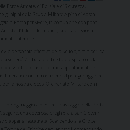
le Forze Armate, di Polizia e di Sicurezza,
e gli alpini della Scuola Militare Alpina di Aosta
aggio a Roma per vivere, in comunione con papa
ze Armate d’Italia e del mondo, questa preziosa
vamento interiore.
evi e personale effettivo della Scuola, tutti “liberi da
o di venerdì 7 febbraio ed è stato ospitato dalla
 presso il Laterano. Il primo appuntamento è
i in Laterano, con l’introduzione al pellegrinaggio ed
 per la nostra diocesi Ordinariato Militare con il
 il pellegrinaggio a piedi ed il passaggio della Porta
. A seguire, una doverosa preghiera a san Giovanni
n Pietro appena restaurata. Scendendo alle Grotte
lla Tomba del Principe degli apostoli, domandando