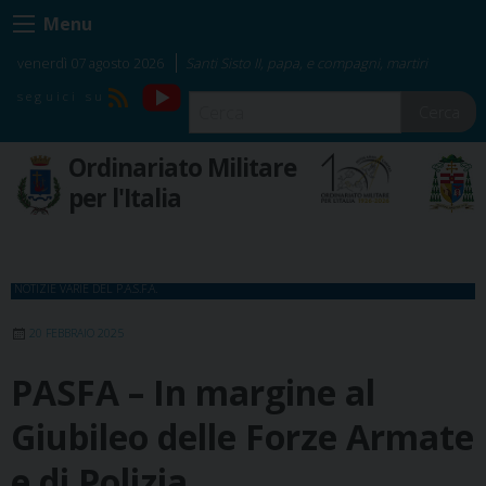
Skip
Menu
to
content
venerdì 07 agosto 2026
Santi Sisto II, papa, e compagni, martiri
YouTube
RSS
Cerca
Ordinariato Militare
per l'Italia
NOTIZIE VARIE DEL P.A.S.F.A.
20 FEBBRAIO 2025
PASFA – In margine al
Giubileo delle Forze Armate
e di Polizia