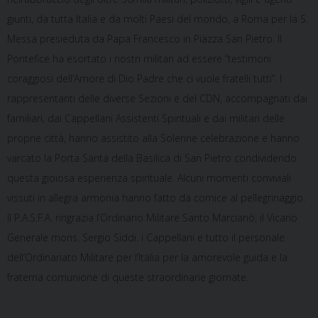
giunti, da tutta Italia e da molti Paesi del mondo, a Roma per la S.
Messa presieduta da Papa Francesco in Piazza San Pietro. Il
Pontefice ha esortato i nostri militari ad essere “testimoni
coraggiosi dell’Amore di Dio Padre che ci vuole fratelli tutti”. I
rappresentanti delle diverse Sezioni e del CDN, accompagnati dai
familiari, dai Cappellani Assistenti Spirituali e dai militari delle
proprie città, hanno assistito alla Solenne celebrazione e hanno
varcato la Porta Santa della Basilica di San Pietro condividendo
questa gioiosa esperienza spirituale. Alcuni momenti conviviali
vissuti in allegra armonia hanno fatto da cornice al pellegrinaggio.
Il P.A.S.F.A. ringrazia l’Ordinario Militare Santo Marcianò, il Vicario
Generale mons. Sergio Siddi. i Cappellani e tutto il personale
dell’Ordinariato Militare per l’Italia per la amorevole guida e la
fraterna comunione di queste straordinarie giornate.