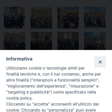
Informativa
Utilizziamo cookie o tecnologie simili per
finalità tecniche e, con il tuo consenso, anche per
altre finalità ("interazioni e funzionalità semplici",
«
Sacrario di Oslavia: mons.
Giubileo – L’esperienza della
"miglioramento dell'esperienza", "misurazione" e
Marcianò, “la guerra uccide la
Teuliè
»
"targeting e pubblicità") come specificato nella
vita dell’oggi e del domani”
cookie policy.
Cliccando su "accetta" acconsenti all'utilizzo dei
cookie. Cliccando su "personalizza" puoi avere