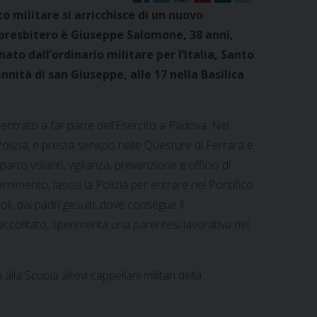
to militare si arricchisce di un nuovo
o presbitero è Giuseppe Salomone, 38 anni,
nato dall’ordinario militare per l’Italia, Santo
nità di san Giuseppe, alle 17 nella Basilica
entrato a far parte dell’Esercito a Padova. Nel
olizia, e presta servizio nelle Questure di Ferrara e
parto volanti, vigilanza, prevenzione e ufficio di
rnimento, lascia la Polizia per entrare nel Pontifico
, dai padri gesuiti, dove consegue il
e accolitato, sperimenta una parentesi lavorativa nel
la Scuola allievi cappellani militari della