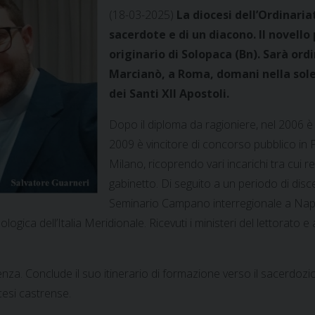
(18-03-2025)
La diocesi dell’Ordinaria
sacerdote e di un diacono. Il novell
originario di Solopaca (Bn). Sarà ordi
Marcianò, a Roma, domani nella solen
dei Santi XII Apostoli.
Dopo il diploma da ragioniere, nel 2006 è 
2009 è vincitore di concorso pubblico in P
Milano, ricoprendo vari incarichi tra cui re
gabinetto. Di seguito a un periodo di disce
Seminario Campano interregionale a Napoli
logica dell’Italia Meridionale. Ricevuti i ministeri del lettorato 
za. Conclude il suo itinerario di formazione verso il sacerdozio al
cesi castrense.