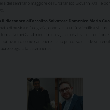
pella del seminario maggiore dell’Ordinariato Giovanni XXIII e d
vo.
il diaconato all’accolito Salvatore Domenico Maria Guarn
o di musica e fotografia, dopo la maturità scientifica si laurea
 formativo nei Carabinieri. Fin da ragazzo è attratto dalle Forz
 ha poi lavorato come cameriere. Il suo percorso di fede si inten
tudi teologici alla Lateranense.