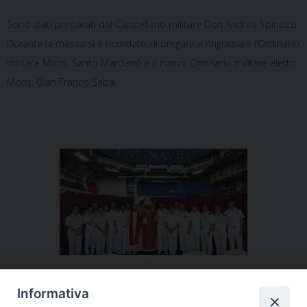
Sono stati preparati dal Cappellano militare Don Andrea Spinozzi.
Durante la messa si è ricordato di pregare e ringraziare l’Ordinario
militare Mons. Santo Marcianò e il nuovo Ordinario militare eletto
Mons. Gian Franco Saba.
Informativa