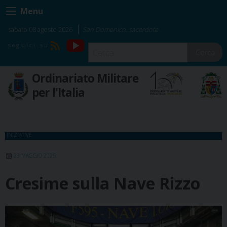
Skip
Menu
to
content
sabato 08 agosto 2026
San Domenico, sacerdote
YouTube
RSS
Cerca
Ordinariato Militare
per l'Italia
INIZIATIVE
23 MAGGIO 2025
Cresime sulla Nave Rizzo