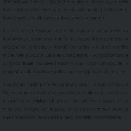
internazionali spesso impotenti e a una rinnovata logica della
forza,
il Tempio Ossario diventa un simbolo ancora più eloquente
:
la pace non si eredita,
si costruisce, giorno per giorno
.
Il cuore della riflessione si è infine orientato su un concetto
fondamentale:
la memoria non è un esercizio del passato, ma un
impegno nel presente
. Il ricordo dei caduti – è stato ribadito
anche nelle allocuzioni delle autorità presenti – non può limitarsi a
un gesto rituale, ma deve tradursi in una
scelta consapevole
, in
una
responsabilità civica e politica
nel senso più alto del termine.
A cento anni dalla posa della prima pietra, il Tempio Ossario di
Udine continua a parlare con voce potente alle coscienze di oggi:
il sacrificio di migliaia di giovani vite chiama ciascuno a un
rinnovato impegno per la pace
, unica via per rendere onore a
quei nomi scolpiti nella pietra e nel cuore della nostra Nazione.