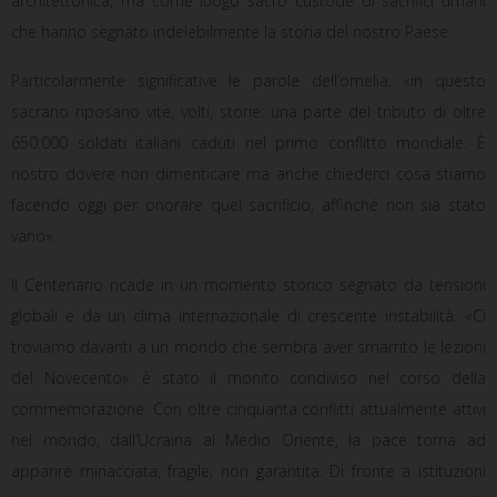
architettonica, ma come
luogo sacro
custode di sacrifici umani
che hanno segnato indelebilmente la storia del nostro Paese.
Particolarmente significative le parole dell’omelia: «in questo
sacrario riposano
vite, volti, storie
: una parte del tributo di oltre
650.000 soldati italiani
caduti nel primo conflitto mondiale. È
nostro dovere non dimenticare ma anche chiederci cosa stiamo
facendo oggi per onorare quel sacrificio, affinché non sia stato
vano».
Il Centenario ricade in un momento storico segnato da tensioni
globali e da un
clima internazionale di crescente instabilità
. «Ci
troviamo davanti a un mondo che sembra aver smarrito le lezioni
del Novecento»: è stato il monito condiviso nel corso della
commemorazione. Con oltre
cinquanta conflitti attualmente attivi
nel mondo
, dall’Ucraina al Medio Oriente, la pace torna ad
apparire
minacciata, fragile, non garantita
. Di fronte a istituzioni