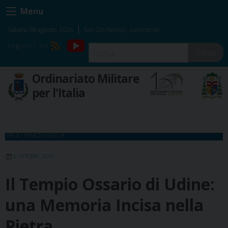
Skip
Menu
to
content
sabato 08 agosto 2026
San Domenico, sacerdote
YouTube
RSS
Cerca
Ordinariato Militare
per l'Italia
FRIULI VENEZIA GIULIA
6 OTTOBRE 2025
Il Tempio Ossario di Udine:
una Memoria Incisa nella
Pietra