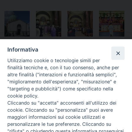
Informativa
Utilizziamo cookie o tecnologie simili per
finalità tecniche e, con il tuo consenso, anche per
«
Una cappella da campo in
Varese – Un Giubileo che lega
altre finalità ("interazioni e funzionalità semplici",
mostra
Forze Armate, Istituzioni e
"miglioramento dell'esperienza", "misurazione" e
Chiesa, presenti cappellani e
"targeting e pubblicità") come specificato nella
crocerossine
»
cookie policy.
Cliccando su "accetta" acconsenti all'utilizzo dei
cookie. Cliccando su "personalizza" puoi avere
maggiori informazioni sui cookie utilizzati e
personalizzare le tue preferenze. Cliccando su
Ordinariato Militare per l'Italia
"rifiuta" o chiudendo questa informativa proseguirai