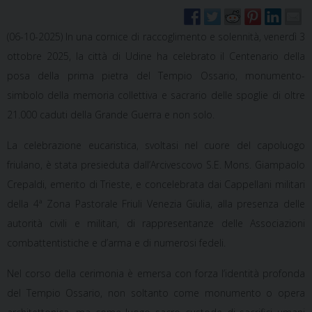
(06-10-2025) In una cornice di raccoglimento e solennità, venerdì 3
ottobre 2025, la città di Udine ha celebrato il
Centenario della
posa della prima pietra del Tempio Ossario
, monumento-
simbolo della memoria collettiva e sacrario delle spoglie di oltre
21.000 caduti della Grande Guerra e non solo.
La celebrazione eucaristica, svoltasi nel cuore del capoluogo
friulano, è stata presieduta dall’Arcivescovo
S.E. Mons. Giampaolo
Crepaldi
, emerito di Trieste, e concelebrata dai
Cappellani militari
della 4ª Zona Pastorale Friuli Venezia Giulia
, alla presenza delle
autorità civili e militari, di rappresentanze delle Associazioni
combattentistiche e d’arma e di numerosi fedeli.
Nel corso della cerimonia è emersa con forza l’identità profonda
del Tempio Ossario, non soltanto come monumento o opera