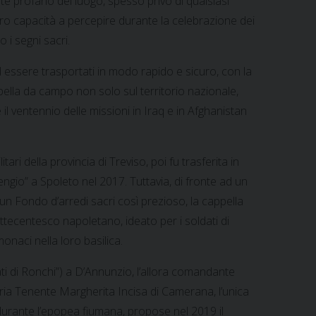
e profano del luogo, spesso privo di qualsiasi
loro capacità a percepire durante la celebrazione dei
o i segni sacri.
d essere trasportati in modo rapido e sicuro, con la
pella da campo non solo sul territorio nazionale,
 il ventennio delle missioni in Iraq e in Afghanistan
ri della provincia di Treviso, poi fu trasferita in
ngio” a Spoleto nel 2017. Tuttavia, di fronte ad un
 un Fondo d’arredi sacri così prezioso, la cappella
ettecentesco napoletano, ideato per i soldati di
onaci nella loro basilica.
ati di Ronchi”) a D’Annunzio, l’allora comandante
aria Tenente Margherita Incisa di Camerana, l’unica
 durante l’epopea fiumana, propose nel 2019 il