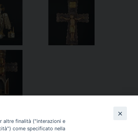
altre finalità ("interazioni e
cità") come specificato nella
 Ossario di Udine: una Memoria Incisa nella Pietra
»