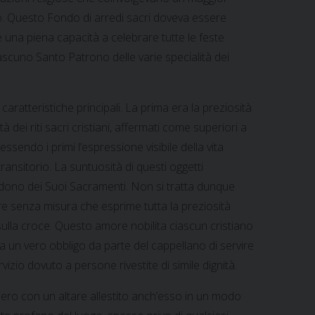
to. Questo Fondo di arredi sacri doveva essere
una piena capacità a celebrare tutte le feste
iascuno Santo Patrono delle varie specialità dei
ratteristiche principali. La prima era la preziosità
à dei riti sacri cristiani, affermati come superiori a
a, essendo i primi l’espressione visibile della vita
ransitorio. La suntuosità di questi oggetti
 dono dei Suoi Sacramenti. Non si tratta dunque
re senza misura che esprime tutta la preziosità
io sulla croce. Questo amore nobilita ciascun cristiano
 un vero obbligo da parte del cappellano di servire
izio dovuto a persone rivestite di simile dignità.
fimero con un altare allestito anch’esso in un modo