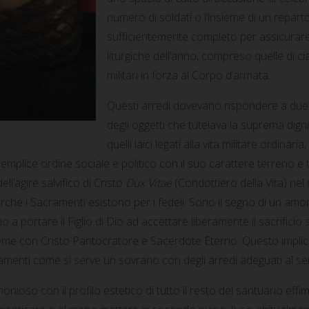
numero di soldati o l’insieme di un repar
sufficientemente completo per assicurare 
liturgiche dell’anno, compreso quelle di c
militari in forza al Corpo d’armata.
Questi arredi dovevano rispondere a due ca
degli oggetti che tutelava la suprema dignit
quelli laici legati alla vita militare ordinari
emplice ordine sociale e politico con il suo carattere terreno e t
ll’agire salvifico di Cristo
Dux Vitae
(Condottiero della Vita) nel
rché i Sacramenti esistono per i fedeli. Sono il segno di un amo
ino a portare il Figlio di Dio ad accettare liberamente il sacrific
sieme con Cristo Pantocratore e Sacerdote Eterno. Questo implica
cramenti come si serve un sovrano con degli arredi adeguati al serv
rmonioso con il profilo estetico di tutto il resto del santuario ef