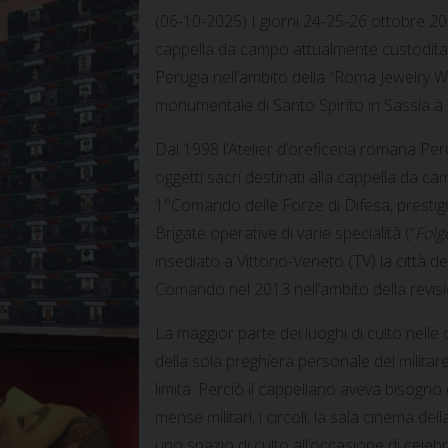
(06-10-2025) I giorni 24-25-26 ottobre 20
cappella da campo attualmente custodita p
Perugia nell’ambito della “Roma Jewelry 
monumentale di Santo Spirito in Sassia 
Dal 1998 l’Atelier d’oreficeria romana Perc
oggetti sacri destinati alla cappella da c
1°Comando delle Forze di Difesa, prestig
Brigate operative di varie specialità (“
Folg
insediato a Vittorio-Veneto (TV) la città de
Comando nel 2013 nell’ambito della revisi
La maggior parte dei luoghi di culto nelle 
della sola preghiera personale del mili
limita. Perciò il cappellano aveva bisogno 
mense militari, i circoli, la sala cinema d
uno spazio di culto all’occasione di cele