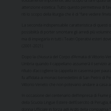
volutamente imponente, allo scopo di fare quasi di
attenzione estetica. Tutto questo permetteva di favo
riti lo scopo della liturgia che è di “fare vedere l’in
La seconda indispensabile caratteristica di questi o
possibilità di porter smontare gli arredi più volum
ma di impiegarla in tutti i Teatri Operativi esteri do
(2001-2021).
Dopo la chiusura del Corpo d’Armata di Vittorio-Veneto
Umbria quando il cappellano assumerà il servizio as
rifiuto d’accogliere la cappella in caserma per paur
fu affidata ai monaci benedettini di San Pietro di P
Vittorio-Veneto che non potevano andare a casa a Nat
In occasione del centenario dell’Impresa di Fiume pr
della Scuola Lingue Estere dell’Esercito di Perugia
donna Ufficiale in forza agli Arditi della compagni