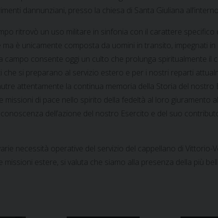
imenti dannunziani, presso la chiesa di Santa Giuliana all’interno 
 ritrovò un uso militare in sinfonia con il carattere specifico 
iale ma è unicamente composta da uomini in transito, impegnati i
da campo consente oggi un culto che prolunga spiritualmente il c
 che si preparano al servizio estero e per i nostri reparti attua
he nutre attentamente la continua memoria della Storia del nostro 
missioni di pace nello spirito della fedeltà al loro giuramento all
conoscenza dell’azione del nostro Esercito e del suo contributo 
e necessità operative del servizio del cappellano di Vittorio-Ven
rie missioni estere, si valuta che siamo alla presenza della più be