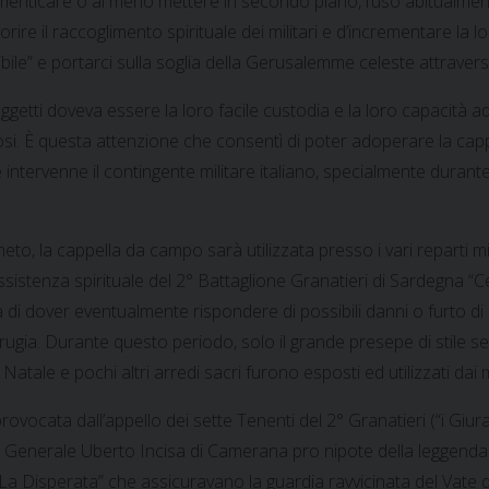
menticare o al meno mettere in secondo piano, l’uso abitualment
rire il raccoglimento spirituale dei militari e d’incrementare la 
visibile” e portarci sulla soglia della Gerusalemme celeste attravers
ggetti doveva essere la loro facile custodia e la loro capacità a
inosi. È questa attenzione che consentì di poter adoperare la cap
ve intervenne il contingente militare italiano, specialmente durante
, la cappella da campo sarà utilizzata presso i vari reparti milita
sistenza spirituale del 2° Battaglione Granatieri di Sardegna “Ce
a di dover eventualmente rispondere di possibili danni o furto di
erugia. Durante questo periodo, solo il grande presepe di stile s
ale e pochi altri arredi sacri furono esposti ed utilizzati dai m
ovocata dall’appello dei sette Tenenti del 2° Granatieri (“i Giur
, il Generale Uberto Incisa di Camerana pro nipote della leggend
a “La Disperata” che assicuravano la guardia ravvicinata del Vate