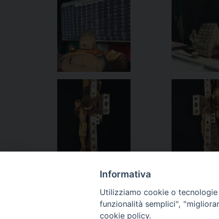
Informativa
Utilizziamo cookie o tecnologie s
funzionalità semplici", "miglior
«
Velletri – Il 2° Reggimento Carabinieri ricorda il v
cookie policy.