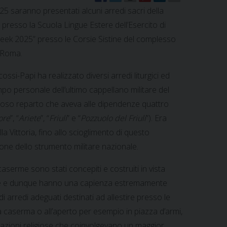
25 saranno presentati alcuni arredi sacri della
resso la Scuola Lingue Estere dell’Esercito di
Week 2025” presso le Corsie Sistine del complesso
a Roma.
ossi-Papi ha realizzato diversi arredi liturgici ed
ampo personale dell’ultimo cappellano militare del
ioso reparto che aveva alle dipendenze quattro
ore
”, “
Ariete
”, “
Friuli
” e “
Pozzuolo del Friuli
”). Era
lla Vittoria, fino allo scioglimento di questo
one dello strumento militare nazionale.
caserme sono stati concepiti e costruiti in vista
tare e dunque hanno una capienza estremamente
di arredi adeguati destinati ad allestire presso le
ella caserma o all’aperto per esempio in piazza d’armi,
brazioni religiose che coinvolgevano un maggior