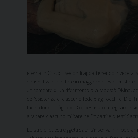
eterna in Cristo, i secondi appartenendo invece al s
consentiva di mettere in maggiore rilievo il mistero de
unicamente di un riferimento alla Maestà Divina, pe
dell’esistenza di ciascuno fedele agli occhi di Dio, f
facendone un figlio di Dio, destinato a regnare in
all’altare ciascuno militare nell’impartire questi Sa
Lo stile di questi oggetti sacri s’inseriva in modo a