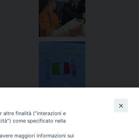
altre finalità ("interazioni e
cità") come specificato nella
orale di S.E. Mons. Saba alla Zona Pastorale Prima
»
 avere maggiori informazioni sui