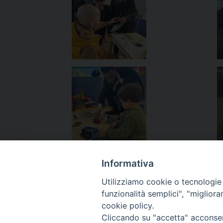
Informativa
Utilizziamo cookie o tecnologie s
funzionalità semplici", "miglior
«
Latina – Mons. Saba: la morte, “una porta aperta s
cookie policy.
Cliccando su "accetta" acconsent