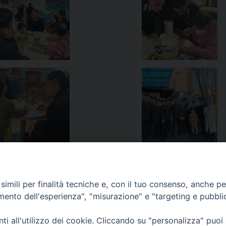
imili per finalità tecniche e, con il tuo consenso, anche per 
amento dell'esperienza", "misurazione" e "targeting e pubbli
ull’eternità”
Prima visita past
i all'utilizzo dei cookie. Cliccando su "personalizza" puoi