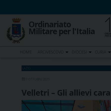
Skip
to
content
Ordinariato
Militare per l'Italia
HOME
ARCIVESCOVO
DIOCESI
CURIA
LAZIO
9 OTTOBRE 2025
Velletri – Gli allievi c