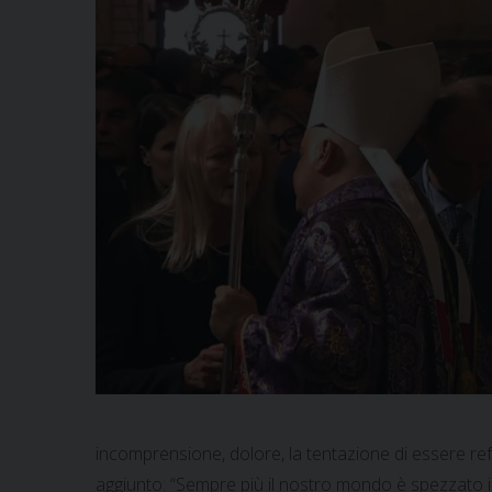
incomprensione, dolore, la tentazione di essere refra
aggiunto: “Sempre più il nostro mondo è spezzato in