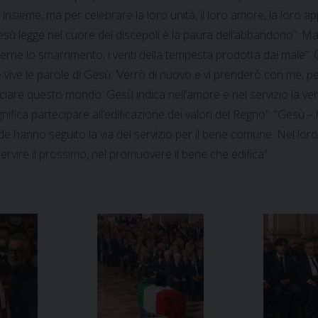
insieme, ma per celebrare la loro unità, il loro amore, la loro 
ù legge nel cuore dei discepoli è la paura dell’abbandono”. Ma
erne lo smarrimento, i venti della tempesta prodotta dal male”. 
ive le parole di Gesù: ‘Verrò di nuovo e vi prenderò con me, per
are questo mondo. Gesù indica nell’amore e nel servizio la vera vit
, significa partecipare all’edificazione dei valori del Regno”. “Ge
vide hanno seguito la via del servizio per il bene comune. Nel lor
servire il prossimo, nel promuovere il bene che edifica”.