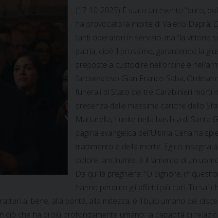
(17-10-2025) È stato un evento “duro, d
ha provocato la morte di Valerio Daprà, Da
tanti operatori in servizio, ma “la vittori
patria, cioè il prossimo, garantendo la giust
preposte a custodire nell’ordine e nell’a
l’arcivescovo Gian Franco Saba, Ordinario 
funerali di Stato dei tre Carabinieri morti
presenza delle massime cariche dello Stato
Mattarella, riunite nella basilica di San
pagina evangelica dell’Ultima Cena ha spi
tradimento e della morte. Egli ci insegna 
dolore lancinante: è il lamento di un uomo 
Da qui la preghiera: “O Signore, in quest’
hanno perduto gli affetti più cari. Tu sai 
ttari al bene, alla bontà, alla mitezza; è il buio umano del disce
 ciò che ha di più profondamente umano: la capacità di relazioni