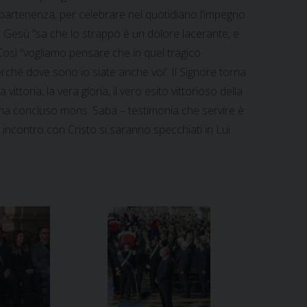
appartenenza; per celebrare nel quotidiano l’impegno
 Gesù “sa che lo strappo è un dolore lacerante, e
Così “vogliamo pensare che in quel tragico
ché dove sono io siate anche voi’. Il Signore torna
toria, la vera gloria, il vero esito vittorioso della
sù – ha concluso mons. Saba – testimonia che servire è
o incontro con Cristo si saranno specchiati in Lui