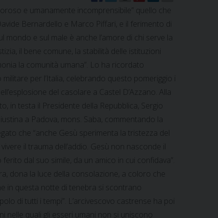
oloroso e umanamente incomprensibile” quello che
vide Bernardello e Marco Piffari, e il ferimento di
a sul mondo e sul male è anche l’amore di chi serve la
izia, il bene comune, la stabilità delle istituzioni
rmonia la comunità umana”. Lo ha ricordato
militare per l’Italia, celebrando questo pomeriggio i
 nell’esplosione del casolare a Castel D’Azzano. Alla
, in testa il Presidente della Repubblica, Sergio
ta Giustina a Padova, mons. Saba, commentando la
egato che “anche Gesù sperimenta la tristezza del
a vivere il trauma dell’addio. Gesù non nasconde il
ferito dal suo simile, da un amico in cui confidava”.
ora, dona la luce della consolazione, a coloro che
che in questa notte di tenebra si scontrano
polo di tutti i tempi”. L’arcivescovo castrense ha poi
 nelle quali gli esseri umani non si uniscono