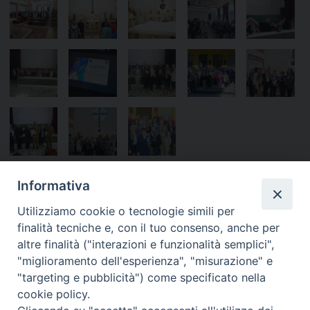
Informativa
Utilizziamo cookie o tecnologie simili per
finalità tecniche e, con il tuo consenso, anche per
«
Mons. Saba alle
Nel fuoco dello Spirito,
altre finalità ("interazioni e funzionalità semplici",
Crocerossine: “Lasciamoci
sull’attenti davanti a Dio
»
"miglioramento dell'esperienza", "misurazione" e
guidare dalle parole di Santa
"targeting e pubblicità") come specificato nella
Caterina”
cookie policy.