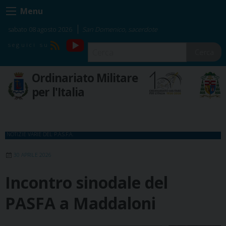
Skip
Menu
to
content
sabato 08 agosto 2026
San Domenico, sacerdote
YouTube
RSS
Cerca
Ordinariato Militare
per l'Italia
NOTIZIE VARIE DEL P.A.S.F.A.
30 APRILE 2026
Incontro sinodale del
PASFA a Maddaloni