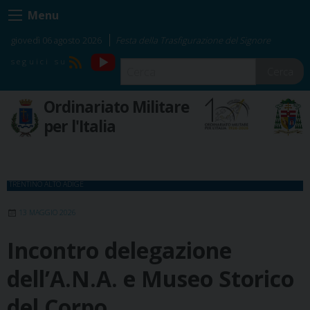
Skip
Menu
to
content
giovedì 06 agosto 2026
Festa della Trasfigurazione del Signore
YouTube
RSS
Cerca
Ordinariato Militare
per l'Italia
TRENTINO ALTO ADIGE
13 MAGGIO 2026
Incontro delegazione
dell’A.N.A. e Museo Storico
del Corpo