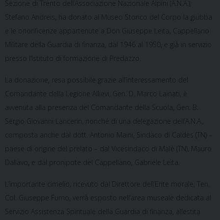
Sezione di Trento dell’Associazione Nazionale Alpini (A.N.A.),
Stefano Andreis, ha donato al Museo Storico del Corpo la giubba
e le onorificenze appartenute a Don Giuseppe Leita, Cappellano
Militare della Guardia di finanza, dal 1946 al 1950, e già in servizio
presso l’Istituto di formazione di Predazzo.
La donazione, resa possibile grazie all’interessamento del
Comandante della Legione Allievi, Gen. D. Marco Lainati, è
avvenuta alla presenza del Comandante della Scuola, Gen. B.
Sergio Giovanni Lancerin, nonché di una delegazione dell’A.N.A.,
composta anche dal dott. Antonio Maini, Sindaco di Caldes (TN) –
paese di origine del prelato – dal Vicesindaco di Malè (TN), Mauro
Dallavo, e dal pronipote del Cappellano, Gabriele Leita.
L’importante cimelio, ricevuto dal Direttore dell’Ente morale, Ten.
Col. Giuseppe Furno, verrà esposto nell’area museale dedicata al
Servizio Assistenza Spirituale della Guardia di finanza, allestita