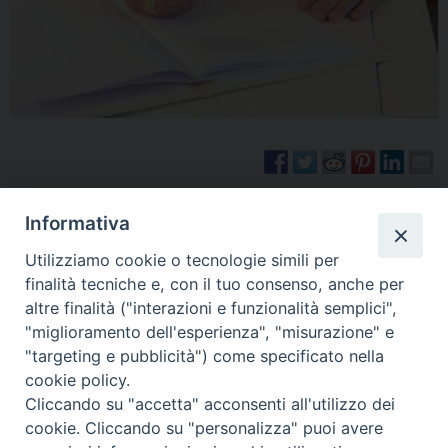
Informativa
Senza Confini maggio 2026
Utilizziamo cookie o tecnologie simili per
finalità tecniche e, con il tuo consenso, anche per
altre finalità ("interazioni e funzionalità semplici",
"miglioramento dell'esperienza", "misurazione" e
«
Ad Ariccia gli esercizi
Una esperienza vissuta sotto
"targeting e pubblicità") come specificato nella
spirituali dei Cappellani Militari
tanti sguardi riconoscenti
»
cookie policy.
Cliccando su "accetta" acconsenti all'utilizzo dei
cookie. Cliccando su "personalizza" puoi avere