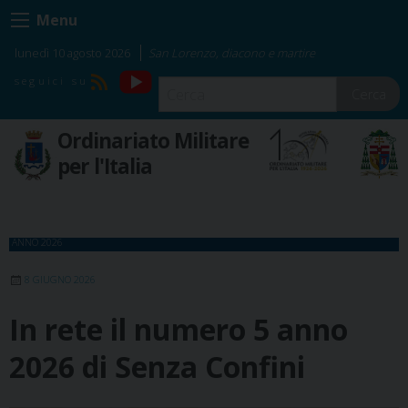
Skip
Menu
to
content
lunedì 10 agosto 2026
San Lorenzo, diacono e martire
YouTube
RSS
Cerca
Ordinariato Militare
per l'Italia
ANNO 2026
8 GIUGNO 2026
In rete il numero 5 anno
2026 di Senza Confini