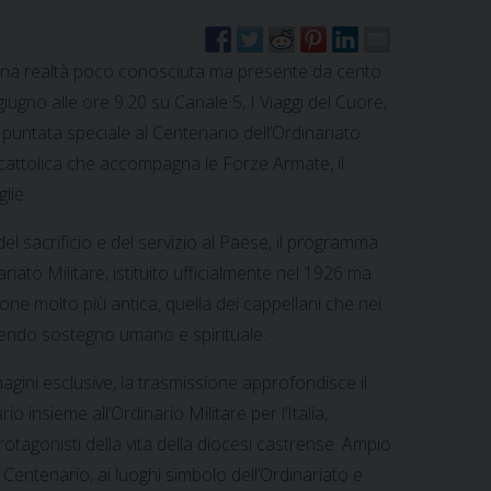
 una realtà poco conosciuta ma presente da cento
 giugno alle ore 9.20 su Canale 5, I Viaggi del Cuore,
untata speciale al Centenario dell’Ordinariato
esa cattolica che accompagna le Forze Armate, il
lie.
del sacrificio e del servizio al Paese, il programma
riato Militare, istituito ufficialmente nel 1926 ma
ione molto più antica, quella dei cappellani che nei
rendo sostegno umano e spirituale.
agini esclusive, la trasmissione approfondisce il
o insieme all’Ordinario Militare per l’Italia,
otagonisti della vita della diocesi castrense. Ampio
 Centenario, ai luoghi simbolo dell’Ordinariato e