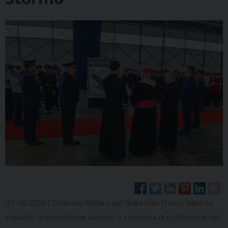
(21-06-2026) L’Ordinario Militare per l’Italia Gian Franco Saba ha
impartito la benedizione durante la cerimonia di costituzione del