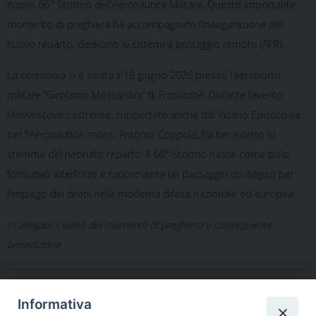
nuovo 66° Stormo dell’Aeronautica Militare. Questo importante
momento di preghiera ha accompagnato l’inaugurazione del
nuovo reparto, dedicato ai sistemi a pilotaggio remoto (APR).
La cerimonia si è svolta il 18 giugno 2026 presso l’aeroporto
militare “Girolamo Moscardini” di Frosinone. Durante l’evento
l’Arcivescovo castrense, supportato anche dal Vicario Episcopale
per l’Aeronautica, mons. Antonio Coppola, ha benedetto lo
stemma del neonato reparto. Il 66° Stormo nasce come polo
formativo interforze e rappresenta un passaggio strategico per
l’impiego dei droni nella moderna difesa nazionale ed europea.
In allegato il video del momento di preghiera e conseguente
benedizione.
Momento di preghiera e conseguente benedizione
Informativa