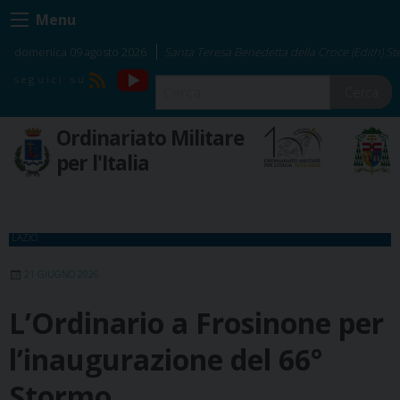
Skip
Menu
to
content
domenica 09 agosto 2026
Santa Teresa Benedetta della Croce (Edith) Ste
YouTube
RSS
Cerca
Ordinariato Militare
per l'Italia
LAZIO
21 GIUGNO 2026
L’Ordinario a Frosinone per
l’inaugurazione del 66°
Stormo