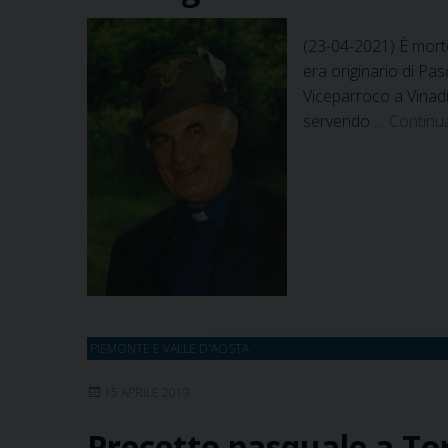
(23-04-2021) È mort
era originario di Pa
Viceparroco a Vinadi
servendo …
Continu
PIEMONTE E VALLE D'AOSTA
15 APRILE 2019
Precetto pasquale a To