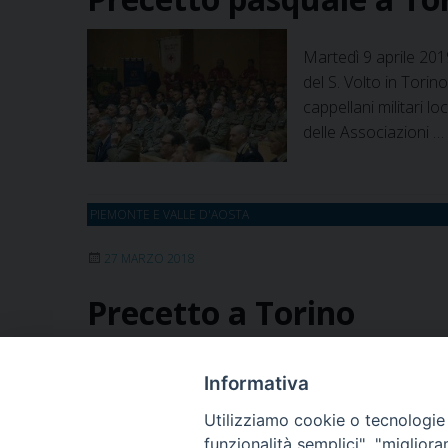
Martedì 9 aprile 201
del S. Volto in Torin
cappellani militari lo
delle Associazioni …
PIEMONTE E VALLE D'AOSTA
27 MARZO 2018
Precetto a Torino
Martedì 13 marzo 201
Informativa
del S. Volto in Torin
Utilizziamo cookie o tecnologie s
cappellani militari l
funzionalità semplici", "miglior
Finanza, della forze