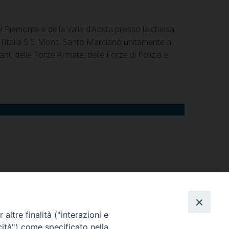
l Piemonte e della Valle d’Aosta presso la chiesa
er l’Italia S.E. Mons. Santo Marcianò unitamente ai
ntanti delle Forze Armate, delle Forze di Polizia e
del Piemonte e della Valle d’Aosta presso la chiesa
er l’Italia S.E. Mons. Santo Marcianò unitamente ai
altre finalità ("interazioni e
ate, dell’Arma dei Carabinieri, della Guardia di
cità") come specificato nella