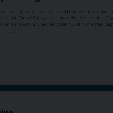
o questa notte nella Casa del clero di Fontanelle don Tommaso
schera San Carlo di Caraglio, era stato ordinato sacerdote il 23
o per 4 anni e poi a Cuneo per 7. Dal 1965 al 1997 è stato cappel
Monsignor
a a leggere
»
Ribero
nella
pace
dei
giusti
rino