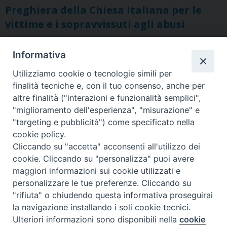
Preghiera della Chiesa Italiana per le
vittime e i sopravvissuti agli abusi
Informativa
Utilizziamo cookie o tecnologie simili per
Ordinariato Militare per l'Italia
finalità tecniche e, con il tuo consenso, anche per
Salita del Grillo, 37 - 00184 Roma
altre finalità ("interazioni e funzionalità semplici",
tel. 06.6795100
"miglioramento dell'esperienza", "misurazione" e
"targeting e pubblicità") come specificato nella
cookie policy.
Cliccando su "accetta" acconsenti all'utilizzo dei
cookie. Cliccando su "personalizza" puoi avere
maggiori informazioni sui cookie utilizzati e
personalizzare le tue preferenze. Cliccando su
"rifiuta" o chiudendo questa informativa proseguirai
la navigazione installando i soli cookie tecnici.
Ulteriori informazioni sono disponibili nella
cookie
Preferenze Cookie