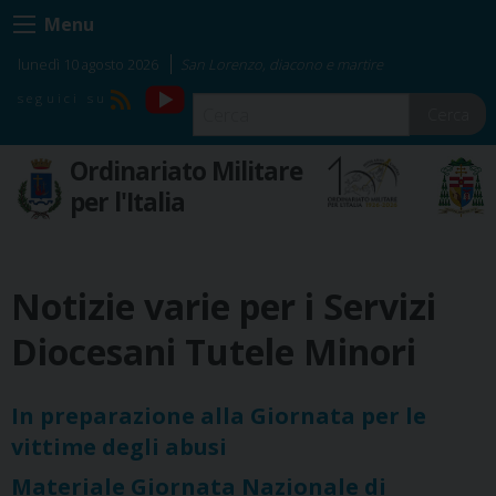
Skip
Menu
to
content
lunedì 10 agosto 2026
San Lorenzo, diacono e martire
YouTube
RSS
Cerca
Ordinariato Militare
per l'Italia
Notizie varie per i Servizi
Diocesani Tutele Minori
In preparazione alla Giornata per le
vittime degli abusi
Materiale Giornata Nazionale di