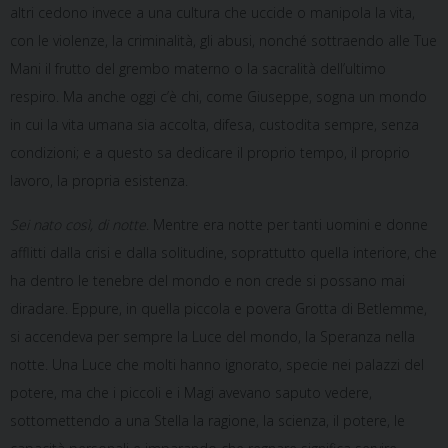
altri cedono invece a una cultura che uccide o manipola la vita,
con le violenze, la criminalità, gli abusi, nonché sottraendo alle Tue
Mani il frutto del grembo materno o la sacralità dell’ultimo
respiro. Ma anche oggi c’è chi, come Giuseppe, sogna un mondo
in cui la vita umana sia accolta, difesa, custodita sempre, senza
condizioni; e a questo sa dedicare il proprio tempo, il proprio
lavoro, la propria esistenza.
Sei nato così, di notte
. Mentre era notte per tanti uomini e donne
afflitti dalla crisi e dalla solitudine, soprattutto quella interiore, che
ha dentro le tenebre del mondo e non crede si possano mai
diradare. Eppure, in quella piccola e povera Grotta di Betlemme,
si accendeva per sempre la Luce del mondo, la Speranza nella
notte. Una Luce che molti hanno ignorato, specie nei palazzi del
potere, ma che i piccoli e i Magi avevano saputo vedere,
sottomettendo a una Stella la ragione, la scienza, il potere, le