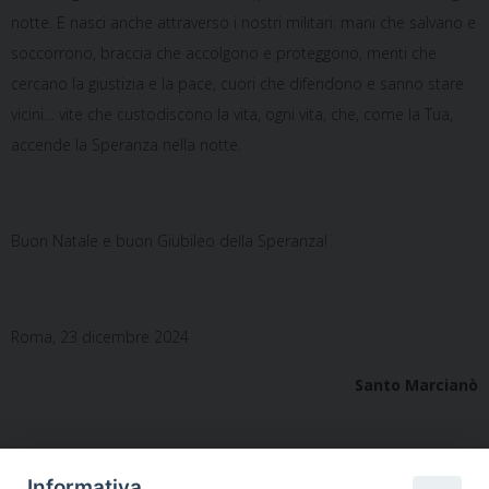
notte. E nasci anche attraverso i nostri militari: mani che salvano e
soccorrono, braccia che accolgono e proteggono, menti che
cercano la giustizia e la pace, cuori che difendono e sanno stare
vicini… vite che custodiscono la vita, ogni vita, che, come la Tua,
accende la Speranza nella notte.
Buon Natale e buon Giubileo della Speranza!
Roma, 23 dicembre 2024
Santo Marcianò
Informativa