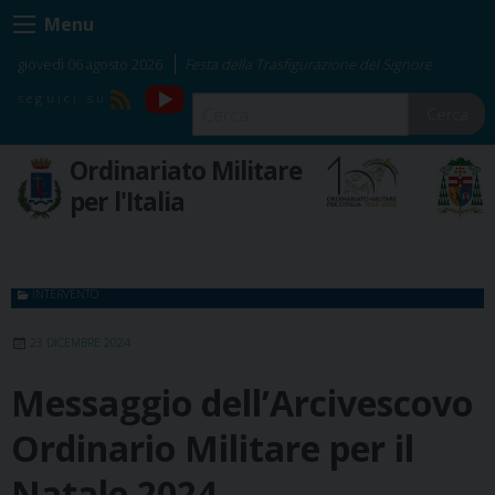
Skip
Menu
to
content
giovedì 06 agosto 2026
Festa della Trasfigurazione del Signore
YouTube
RSS
Cerca
Ordinariato Militare
per l'Italia
INTERVENTO
23 DICEMBRE 2024
Messaggio dell’Arcivescovo
Ordinario Militare per il
Natale 2024