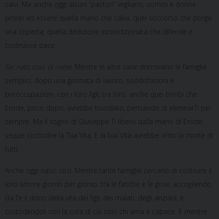
salvi. Ma anche oggi alcuni “pastori” vegliano; uomini e donne
pronti ad essere quella mano che salva, quel soccorso che porge
una coperta, quella dedizione incondizionata che difende e
costruisce pace.
Sei nato così, di notte
. Mentre in altre case dormivano le famiglie
semplici, dopo una giornata di lavoro, soddisfazioni e
preoccupazioni, con i loro figli; tra loro, anche quei bimbi che
Erode, poco dopo, avrebbe trucidato, pensando di eliminarTi per
sempre. Ma il sogno di Giuseppe Ti liberò dalla mano di Erode,
seppe custodire la Tua Vita. E la tua Vita avrebbe vinto la morte di
tutti.
Anche oggi nasci così. Mentre tante famiglie cercano di costruire il
loro amore giorno per giorno, tra le fatiche e le gioie, accogliendo
da Te il dono della vita dei figli, dei malati, degli anziani, e
custodendoli con la cura di cui solo chi ama è capace. E mentre