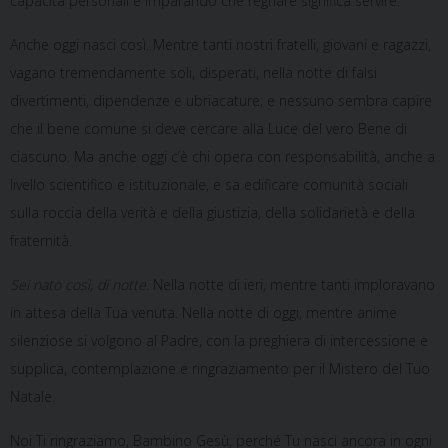
capacità personali e imparando che regnare significa servire.
Anche oggi nasci così. Mentre tanti nostri fratelli, giovani e ragazzi,
vagano tremendamente soli, disperati, nella notte di falsi
divertimenti, dipendenze e ubriacature; e nessuno sembra capire
che il bene comune si deve cercare alla Luce del vero Bene di
ciascuno. Ma anche oggi c’è chi opera con responsabilità, anche a
livello scientifico e istituzionale, e sa edificare comunità sociali
sulla roccia della verità e della giustizia, della solidarietà e della
fraternità.
Sei nato così, di notte
. Nella notte di ieri, mentre tanti imploravano
in attesa della Tua venuta. Nella notte di oggi, mentre anime
silenziose si volgono al Padre, con la preghiera di intercessione e
supplica, contemplazione e ringraziamento per il Mistero del Tuo
Natale.
Noi Ti ringraziamo, Bambino Gesù, perché Tu nasci ancora in ogni