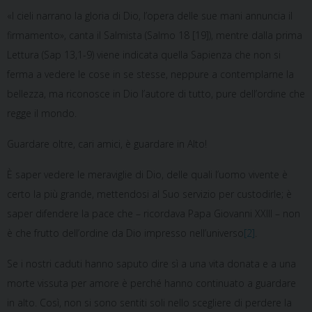
«I cieli narrano la gloria di Dio, l’opera delle sue mani annuncia il
firmamento», canta il Salmista (Salmo 18 [19]), mentre dalla prima
Lettura (Sap 13,1-9) viene indicata quella Sapienza che non si
ferma a vedere le cose in se stesse, neppure a contemplarne la
bellezza, ma riconosce in Dio l’autore di tutto, pure dell’ordine che
regge il mondo.
Guardare oltre, cari amici, è guardare in Alto!
È saper vedere le meraviglie di Dio, delle quali l’uomo vivente è
certo la più grande, mettendosi al Suo servizio per custodirle; è
saper difendere la pace che – ricordava Papa Giovanni XXIII – non
è che frutto dell’ordine da Dio impresso nell’universo
[2]
.
Se i nostri caduti hanno saputo dire sì a una vita donata e a una
morte vissuta per amore è perché hanno continuato a guardare
in alto. Così, non si sono sentiti soli nello scegliere di perdere la