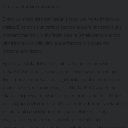
terrazzo o tornare dal campo….
È vero. La morte dei nostri caduti è stata una morte improvvisa…
tragica. E penso sia un terribile strappo al cuore ripensare a quei
momenti traumatici e che faccia ancor più male pensare ai loro
ultimi istanti, alla solitudine, alla sofferenza, alla paura che
possono aver vissuto.
Eppure, la Parola di Dio non si riferisce a questo, non vuole
parlare di fine. O meglio, vuole offrire le indicazioni perché ogni
fine – morte compresa – non significhi fine di tutto e non faccia
paura. La “fine”, nel brano evangelico (Lc 17,26-37), appartiene
infatti a chi pensi a mangiare, bere, comprare, vendere… Chi vive
così ha paura della morte perché tale modo di impostare la vita è
destinato alla conclusione, è destinato a finire: della cura
esagerata che poniamo nel soddisfare i nostri bisogni e
accumulare i nostri averi, non resta nulla. E tutto questo certo non