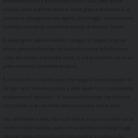
testimonianza viva e insostituibile coloro i quali, nelle stesse
missioni, sono stati feriti talora in modo grave e invalidante e ne
portano le conseguenze con dignità, con coraggio, talora con una
reattività che li rende straordinari esempi di rinascita. Grazie!
In questi giorni, alla fine dell’Anno Liturgico, il Vangelo propone
alcune parole pronunciate da Gesù poco prima della Passione,
come per invitarci a guardare avanti, in una prospettiva che, in un
primo momento, potrebbe far paura.
È il timore che le cose finiscano, che venga la “fine del mondo” di
cui ogni tanto sentiamo parlare e della quale non comprendiamo
esattamente il significato. C’è la paura della morte che sottende
tutto questo; e di una morte intesa come fine, fine di tutto.
Voi, cari familiari e amici dei nostri caduti, vi siete incontrati con la
morte in modo violento, quasi con la rapidità che il Vangelo oggi
descrive: tanto in fretta da non fare in tempo a scendere dal