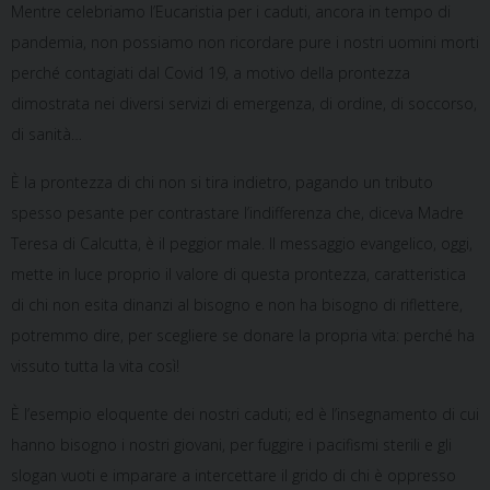
Mentre celebriamo l’Eucaristia per i caduti, ancora in tempo di
pandemia, non possiamo non ricordare pure i nostri uomini morti
perché contagiati dal Covid 19, a motivo della prontezza
dimostrata nei diversi servizi di emergenza, di ordine, di soccorso,
di sanità…
È la prontezza di chi non si tira indietro, pagando un tributo
spesso pesante per contrastare l’indifferenza che, diceva Madre
Teresa di Calcutta, è il peggior male. Il messaggio evangelico, oggi,
mette in luce proprio il valore di questa prontezza, caratteristica
di chi non esita dinanzi al bisogno e non ha bisogno di riflettere,
potremmo dire, per scegliere se donare la propria vita: perché ha
vissuto tutta la vita così!
È l’esempio eloquente dei nostri caduti; ed è l’insegnamento di cui
hanno bisogno i nostri giovani, per fuggire i pacifismi sterili e gli
slogan vuoti e imparare a intercettare il grido di chi è oppresso