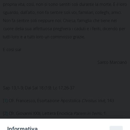
propria vita; così, non si sono sentiti soli durante la morte. E il loro
sguardo, dall’alto, non fa sentire soli voi, familiari, colleghi, amici.
Non fa sentire soli neppure noi, Chiesa, famiglia che tiene nel
cuore della sua affettuosa preghiera i caduti e i feriti, dicendo per
tutti loro e a tutti loro un commosso grazie.
E così sia!
Santo Marcianò
Sap 13,1-9; Dal Sal 18 (19). Lc 17,26-37
[1]
Cfr. Francesco, Esortazione Apostolica
Christus Vivit
, 143
[2]
Cfr. Giovanni XXIII, Lettera Enciclica
Pacem in Terris
, 1
Informativa