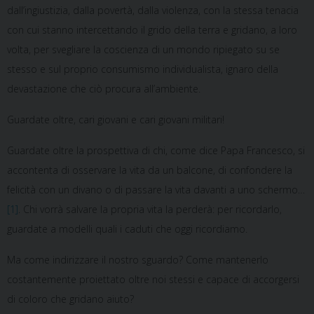
dall’ingiustizia, dalla povertà, dalla violenza, con la stessa tenacia
con cui stanno intercettando il grido della terra e gridano, a loro
volta, per svegliare la coscienza di un mondo ripiegato su se
stesso e sul proprio consumismo individualista, ignaro della
devastazione che ciò procura all’ambiente.
Guardate oltre, cari giovani e cari giovani militari!
Guardate oltre la prospettiva di chi, come dice Papa Francesco, si
accontenta di osservare la vita da un balcone, di confondere la
felicità con un divano o di passare la vita davanti a uno schermo…
[1]
. Chi vorrà salvare la propria vita la perderà: per ricordarlo,
guardate a modelli quali i caduti che oggi ricordiamo.
Ma come indirizzare il nostro sguardo? Come mantenerlo
costantemente proiettato oltre noi stessi e capace di accorgersi
di coloro che gridano aiuto?