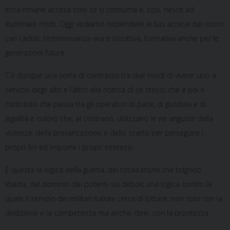
essa rimane accesa solo se si consuma e, così, riesce ad
illuminare molti. Oggi vediamo risplendere le luci accese dai nostri
cari caduti, testimonianza viva e istruttiva, formativa anche per le
generazioni future.
C’è dunque una sorta di contrasto tra due modi di vivere: uno a
servizio degli altri e l’altro alla ricerca di se stessi; che è poi il
contrasto che passa tra gli operatori di pace, di giustizia e di
legalità e coloro che, al contrario, utilizzano le vie anguste della
violenza, della prevaricazione e dello scarto per perseguire i
propri fini ed imporre i propri interessi.
È questa la logica della guerra, dei totalitarismi che tolgono
libertà, del dominio dei potenti sui deboli; una logica contro la
quale il servizio dei militari italiani cerca di lottare, non solo con la
dedizione e la competenza ma anche, direi, con la prontezza.