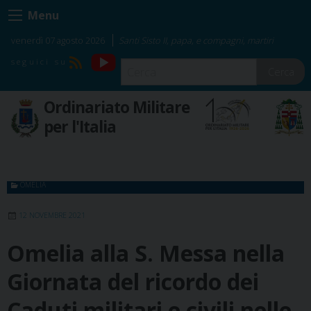
Skip
Menu
to
content
venerdì 07 agosto 2026
Santi Sisto II, papa, e compagni, martiri
YouTube
RSS
Cerca
Ordinariato Militare
per l'Italia
OMELIA
12 NOVEMBRE 2021
Omelia alla S. Messa nella
Giornata del ricordo dei
Caduti militari e civili nelle