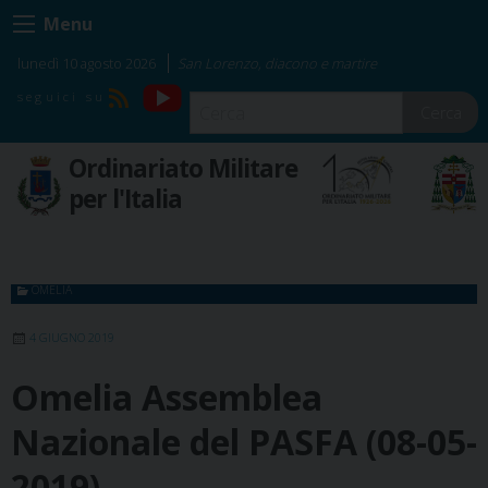
Skip
Menu
to
content
lunedì 10 agosto 2026
San Lorenzo, diacono e martire
YouTube
RSS
Cerca
Ordinariato Militare
per l'Italia
OMELIA
4 GIUGNO 2019
Omelia Assemblea
Nazionale del PASFA (08-05-
2019)