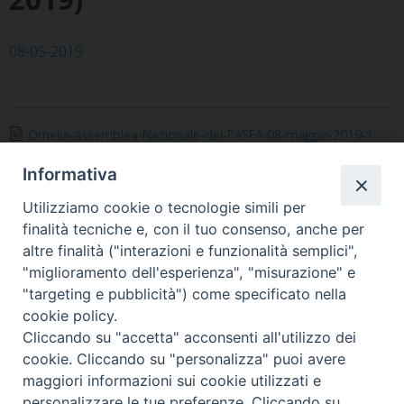
08-05-2019
Omelia-assemblea-Nazionale-del-PASFA-08-maggio-2019-1
Informativa
Utilizziamo cookie o tecnologie simili per
finalità tecniche e, con il tuo consenso, anche per
«
Omelia dell’Arcivescovo alla
(11-05-2019) Omelia
altre finalità ("interazioni e funzionalità semplici",
Messa Crismale
dell’Ordinario nella
"miglioramento dell'esperienza", "misurazione" e
celebrazione per l’Adunata
"targeting e pubblicità") come specificato nella
degli Alpini
»
cookie policy.
Cliccando su "accetta" acconsenti all'utilizzo dei
cookie. Cliccando su "personalizza" puoi avere
maggiori informazioni sui cookie utilizzati e
personalizzare le tue preferenze. Cliccando su