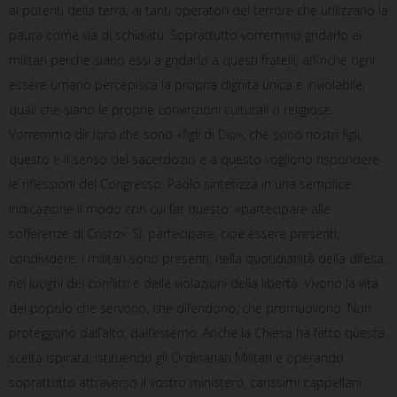
ai potenti della terra, ai tanti operatori del terrore che utilizzano la
paura come via di schiavitù. Soprattutto vorremmo gridarlo ai
militari perché siano essi a gridarlo a questi fratelli, affinché ogni
essere umano percepisca la propria dignità unica e inviolabile,
quali che siano le proprie convinzioni culturali o religiose.
Vorremmo dir loro che sono «figli di Dio», che sono nostri figli;
questo è il senso del sacerdozio e a questo vogliono rispondere
le riflessioni del Congresso. Paolo sintetizza in una semplice
indicazione il modo con cui far questo: «partecipare alle
sofferenze di Cristo». Sì, partecipare, cioè essere presenti,
condividere. I militari sono presenti, nella quotidianità della difesa,
nei luoghi dei conflitti e delle violazioni della libertà. Vivono la vita
del popolo che servono, che difendono, che promuovono. Non
proteggono dall’alto, dall’esterno. Anche la Chiesa ha fatto questa
scelta ispirata, istituendo gli Ordinariati Militari e operando
soprattutto attraverso il vostro ministero, carissimi cappellani