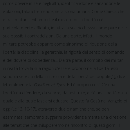
come dovere in sé e negli altri, identificandone e sanandone le
violazioni, talora tremende, nella storia umana. Come Chiesa che
è tra i militari sentiamo che il mistero della libertà ci è
particolarmente affidato, in tutta la sua ricchezza come pure nelle
sue possibili contraddizioni. Da una parte, infatti, il mondo
militare potrebbe apparire come sinonimo di riduzione della
libertà: la disciplina, la gerarchia, la rigidità del senso di comando
e del dovere di obbedienza… D’altra parte, il compito dei militari
in realtà trova la sua ragion d’essere proprio nella libertà: essi
sono «a servizio della sicurezza e della libertà dei popoli»[1], dice
letteralmente la
Gaudium et Spes
. Ed è proprio così. C’è una
libertà da difendere, da servire, da restituire; e c’è una libertà dalla
quale e alla quale lasciarsi educare. Questo fa Gesù nel Vangelo di
oggi (Lc 13, 10-17), attraverso due dinamiche che, se ben
esaminate, sembrano suggerire provvidenzialmente una direzione
alle tematiche che svilupperemo nell’incontro di questi giorni. Il