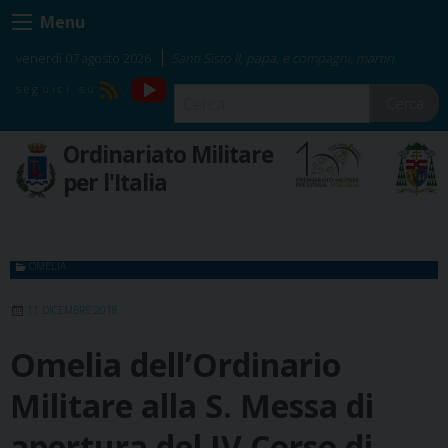
Skip
Menu
to
content
venerdì 07 agosto 2026
Santi Sisto II, papa, e compagni, martiri
YouTube
RSS
Cerca
Ordinariato Militare
per l'Italia
OMELIA
11 DICEMBRE 2018
Omelia dell’Ordinario
Militare alla S. Messa di
apertura del IV Corso di