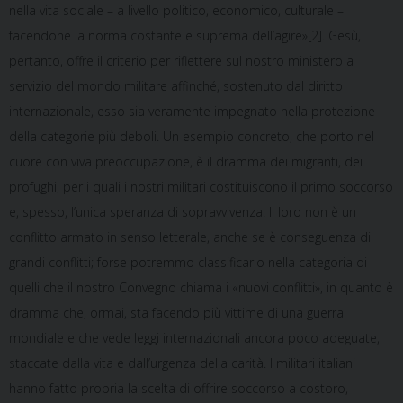
nella vita sociale – a livello politico, economico, culturale –
facendone la norma costante e suprema dell’agire»[2]. Gesù,
pertanto, offre il criterio per riflettere sul nostro ministero a
servizio del mondo militare affinché, sostenuto dal diritto
internazionale, esso sia veramente impegnato nella protezione
della categorie più deboli. Un esempio concreto, che porto nel
cuore con viva preoccupazione, è il dramma dei migranti, dei
profughi, per i quali i nostri militari costituiscono il primo soccorso
e, spesso, l’unica speranza di sopravvivenza. Il loro non è un
conflitto armato in senso letterale, anche se è conseguenza di
grandi conflitti; forse potremmo classificarlo nella categoria di
quelli che il nostro Convegno chiama i «nuovi conflitti», in quanto è
dramma che, ormai, sta facendo più vittime di una guerra
mondiale e che vede leggi internazionali ancora poco adeguate,
staccate dalla vita e dall’urgenza della carità. I militari italiani
hanno fatto propria la scelta di offrire soccorso a costoro,