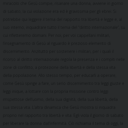
miracolo che Gesù compie, risanare una donna, avviene in giorno
di sabato, la cui violazione era ed è gravissima per gli ebrei. Si
potrebbe qui leggere il tema del rapporto tra libertà e legge e, al
suo interno, inquadrare tutto il tema del “diritto internazionale”, su
cui rifletteremo domani. Per noi, per voi cappellani militari,
l’insegnamento di Gesù al riguardo è prezioso elemento di
discernimento. Anzitutto per sostenere i militari, per i quali il
ricorso al diritto internazionale regola la presenza e i compiti nelle
zone di conflitto, a protezione della libertà e della stessa vita
della popolazione. Allo stesso tempo, per educarli a operare,
come Gesù spinge a fare, un serio discernimento tra leggi giuste e
leggi inique, a lottare con la propria missione contro leggi
irrispettose dell’uomo, della sua dignità, della sua libertà, della
sua stessa vita. L’altra dinamica che Gesù mostra si inquadra
proprio nel rapporto tra libertà e vita: Egli viola il giorno di sabato
per liberare la donna dall’infermità. Ciò richiama il tema di oggi, la