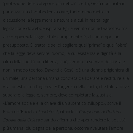
“protezione delle categorie più deboli”. Certo, Gesù non incita in
partenza alla disobbedienza civile, tantomeno mette in
discussione la legge morale naturale a cui, in realtà, ogni
legislazione dovrebbe ispirarsi. Egli è venuto non ad «abolire» ma
a «compiere» la legge e tale compimento è, al contempo, un
presupposto. Si tratta, cioè, di cogliere quel “prima” e quell’”oltre”
che la legge deve servire: l’uomo, la cui esistenza e dignità è la
cifra della libertà; una libertà, cioè, sempre a servizio della vita e
non in modo teorico. Davanti a Gesù, c’è una donna prigioniera di
un male, una persona umana concreta da liberare e restituire alla
vita: questo crea l’urgenza. È l’urgenza della carità, che talora deve
superare la legge e, sempre, deve completare la giustizia.
«L’amore sociale è la chiave di un autentico sviluppo», scrive il
Papa nell’Enciclica
Laudato si
’, citando il
Compendio di Dottrina
Sociale della Chiesa
quando afferma che «per rendere la società
più umana, più degna della persona, occorre rivalutare l’amore