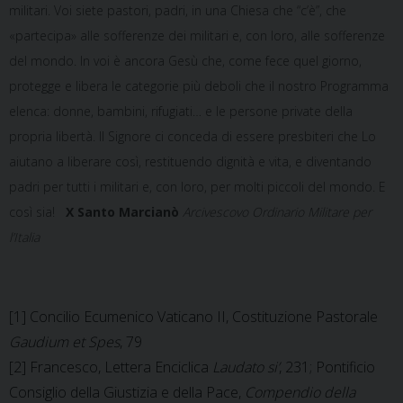
militari. Voi siete pastori, padri, in una Chiesa che “c’è”, che
«partecipa» alle sofferenze dei militari e, con loro, alle sofferenze
del mondo. In voi è ancora Gesù che, come fece quel giorno,
protegge e libera le categorie più deboli che il nostro Programma
elenca: donne, bambini, rifugiati… e le persone private della
propria libertà. Il Signore ci conceda di essere presbiteri che Lo
aiutano a liberare così, restituendo dignità e vita, e diventando
padri per tutti i militari e, con loro, per molti piccoli del mondo. E
così sia!
X Santo Marcianò
Arcivescovo Ordinario Militare per
l’Italia
[1] Concilio Ecumenico Vaticano II, Costituzione Pastorale
Gaudium et Spes
, 79
[2] Francesco, Lettera Enciclica
Laudato si’
, 231; Pontificio
Consiglio della Giustizia e della Pace,
Compendio della