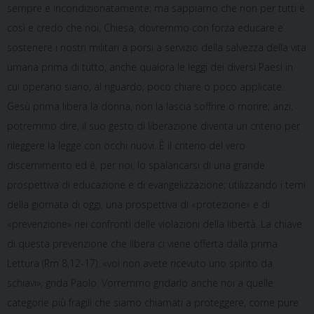
sempre e incondizionatamente; ma sappiamo che non per tutti è
così e credo che noi, Chiesa, dovremmo con forza educare e
sostenere i nostri militari a porsi a servizio della salvezza della vita
umana prima di tutto, anche qualora le leggi dei diversi Paesi in
cui operano siano, al riguardo, poco chiare o poco applicate.
Gesù prima libera la donna, non la lascia soffrire o morire; anzi,
potremmo dire, il suo gesto di liberazione diventa un criterio per
rileggere la legge con occhi nuovi. È il criterio del vero
discernimento ed è, per noi, lo spalancarsi di una grande
prospettiva di educazione e di evangelizzazione; utilizzando i temi
della giornata di oggi, una prospettiva di «protezione» e di
«prevenzione» nei confronti delle violazioni della libertà. La chiave
di questa prevenzione che libera ci viene offerta dalla prima
Lettura (Rm 8,12-17): «voi non avete ricevuto uno spirito da
schiavi», grida Paolo. Vorremmo gridarlo anche noi a quelle
categorie più fragili che siamo chiamati a proteggere, come pure