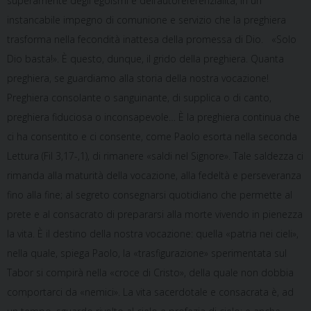
superamente degli egoismi e dell’autoreferenzialità, in un
instancabile impegno di comunione e servizio che la preghiera
trasforma nella fecondità inattesa della promessa di Dio. «Solo
Dio basta!». È questo, dunque, il grido della preghiera. Quanta
preghiera, se guardiamo alla storia della nostra vocazione!
Preghiera consolante o sanguinante, di supplica o di canto,
preghiera fiduciosa o inconsapevole… È la preghiera continua che
ci ha consentito e ci consente, come Paolo esorta nella seconda
Lettura (Fil 3,17-,1), di rimanere «saldi nel Signore». Tale saldezza ci
rimanda alla maturità della vocazione, alla fedeltà e perseveranza
fino alla fine; al segreto consegnarsi quotidiano che permette al
prete e al consacrato di prepararsi alla morte vivendo in pienezza
la vita. È il destino della nostra vocazione: quella «patria nei cieli»,
nella quale, spiega Paolo, la «trasfigurazione» sperimentata sul
Tabor si compirà nella «croce di Cristo», della quale non dobbia
comportarci da «nemici». La vita sacerdotale e consacrata è, ad