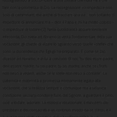
rassegniamoci a soccombere a una sterilità che nulla ha a che
fare con la promessa di Dio. La rassegnazione «ci impedisce non
solo di camminare, ma anche di tracciare una via… non soltanto ci
impedisce di annunciare ma – dice il Papa e mi ha molto colpito –
ci impedisce di lodare»[2]. Nella quotidianità apparentemente
infeconda, Dio rivela ad Abramo la verità fondamentale della sua
vocazione: gli chiede di alzare lo sguardo verso quelle «stelle» che
sono la discendenza che Egli gli ha preparato. È come se Dio
dicesse ad Abramo, e in lui a ciascuno di noi, “tu devi essre padre,
devi essere madre; tu sei padre, tu sei madre, anche se i frutti
non riesci a vederli, anche se le stelle non riesci a contarle”. La
paternità e maternità è promessa intimamente legata alla
vocazione, che si realizza sempre e comunque ma a un’unica
condizione: lasciarsi condurre fuori dal Signore, a guardare il cielo,
cioè a lodare, adorare. La risposta vocazionale, il ministero dei
presbiteri e dei consacrati è un continuo esodo da se stessi, è il