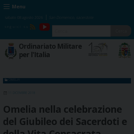
Skip
Menu
to
content
sabato 08 agosto 2026
San Domenico, sacerdote
YouTube
RSS
Cerca
Ordinariato Militare
per l'Italia
OMELIA
11 DICEMBRE 2018
Omelia nella celebrazione
del Giubileo dei Sacerdoti e
della Vita Consacrata