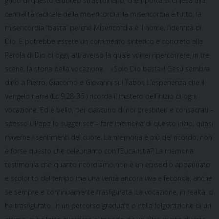
grido di questo Giubileo straordinario, che riporta la Chiesa alla
centralità radicale della misericordia: la misericordia è tutto, la
misericordia “basta” perché Misericordia è il nome, l’identità di
Dio. E potrebbe essere un commento sintetico e concreto alla
Parola di Dio di oggi, attraverso la quale vorrei ripercorrere, in tre
scene, la storia della vocazione. «Solo Dio basta»! Gesù sembra
dirlo a Pietro, Giacomo e Giovanni sul Tabor. L’esperienza che il
Vangelo narra (Lc 9,28-36 ) ricorda il mistero dell’inizio di ogni
vocazione. Ed è bello, per ciascuno di noi presbiteri e consacrati –
spesso il Papa lo suggerisce – fare memoria di questo inzio, quasi
riviverne i sentimenti del cuore. La memoria è più del ricordo; non
è forse questo che celebriamo con l’Eucaristia? La memoria
testimonia che quanto ricordiamo non è un episodio appannato
e scolorito dal tempo ma una verità ancora viva e feconda, anche
se sempre e continuamente trasfigurata. La vocazione, in realtà, ci
ha trasfigurato. In un percorso graduale o nella folgorazione di un