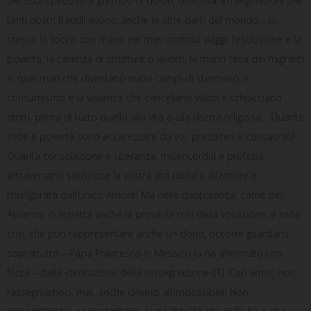
del Sud, specchio e grembo di dolori, difficoltà, emarginazioni che
tanti nostri fratelli vivono, anche in altre parti del mondo – io
stesso lo tocco con mano nei miei continui viaggi: l’esclusione e la
povertà, la carenza di strutture o lavoro, la mano tesa dei migranti
in quei mari che diventano nuovi campi di sterminio, il
consumismo e la violenza che cancellano valori e schiacciano
diritti, prima di tutto quello alla vita e alla libertà religiosa… Quante
sfide e povertà sono accarezzate da voi, presbiteri e consacrati!
Quanta consolazione e speranza, misericordia e profezia
attraversano silenziose la vostra vita donata all’Amore e
trasfigurata dall’Unico Amore! Ma nella quotidianità, come per
Abramo, ci aspetta anche la prova, la crisi della vocazione; e nella
crisi, che può rappresentare anche un dono, occorre guardarsi
soprattutto – Papa Francesco in Messico lo ha affermato con
forza – dalla «tentazione della rassegnazione»[1]. Cari amici, non
rassegniamoci, mai, anche dinanzi all’impossibile! Non