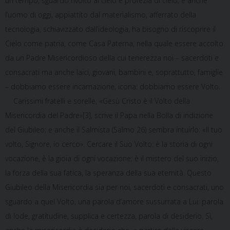
un tempo, sguardo rivolto al cielo e profezia di cielo; e anche
l’uomo di oggi, appiattito dal materialismo, afferrato della
tecnologia, schiavizzato dall’ideologia, ha bisogno di riscoprire il
Cielo come patria, come Casa Paterna, nella quale essere accolto
da un Padre Misericordioso della cui tenerezza noi – sacerdoti e
consacrati ma anche laici, giovani, bambini e, soprattutto, famiglie
– dobbiamo essere incarnazione, icona: dobbiamo essere Volto.
Carissimi fratelli e sorelle, «Gesù Cristo è il Volto della
Misericordia del Padre»[3], scrive il Papa nella Bolla di indizione
del Giubileo; e anche il Salmista (Salmo 26) sembra intuirlo: «Il tuo
volto, Signore, io cerco». Cercare il Suo Volto: è la storia di ogni
vocazione, è la gioia di ogni vocazione; è il mistero del suo inizio,
la forza della sua fatica, la speranza della sua eternità. Questo
Giubileo della Misericordia sia per noi, sacerdoti e consacrati, uno
sguardo a quel Volto, una parola d’amore sussurrata a Lui: parola
di lode, gratitudine, supplica e certezza, parola di desiderio. Sì,