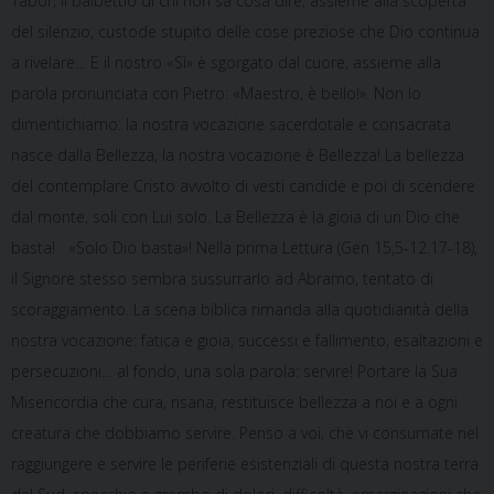
Tabor; il balbettio di chi non sa cosa dire, assieme alla scoperta
del silenzio, custode stupito delle cose preziose che Dio continua
a rivelare… E il nostro «Sì» è sgorgato dal cuore, assieme alla
parola pronunciata con Pietro: «Maestro, è bello!». Non lo
dimentichiamo: la nostra vocazione sacerdotale e consacrata
nasce dalla Bellezza, la nostra vocazione è Bellezza! La bellezza
del contemplare Cristo avvolto di vesti candide e poi di scendere
dal monte, soli con Lui solo. La Bellezza è la gioia di un Dio che
basta! «Solo Dio basta»! Nella prima Lettura (Gen 15,5-12.17-18),
il Signore stesso sembra sussurrarlo ad Abramo, tentato di
scoraggiamento. La scena biblica rimanda alla quotidianità della
nostra vocazione: fatica e gioia, successi e fallimento, esaltazioni e
persecuzioni… al fondo, una sola parola: servire! Portare la Sua
Misericordia che cura, risana, restituisce bellezza a noi e a ogni
creatura che dobbiamo servire. Penso a voi, che vi consumate nel
raggiungere e servire le periferie esistenziali di questa nostra terra