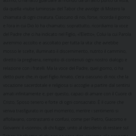
attimo, ci ha fatto guardare al mondo da un altro punto di vista,
da quella «nube luminosa» del Tabor che avvolge di Mistero la
chiamata di ogni creatura. Ciascuno di noi, forse, ricorda il giorno
e l’ora in cui Dio lo ha chiamato; soprattutto, ricordiamo la voce
del Padre che ci ha indicato nel Figlio, «l’Eletto», Colui la cui Parola
avremmo accolto e ascoltato per tutta la vita: che avrebbe
mosso le scelte, illuminato il discernimento, nutrito il cammino,
diretto la preghiera, riempito di contenuti ogni nostro dialogo e
relazione con i fratelli. Ma la voce del Padre, quel giorno, ci ha
detto pure che, in quel Figlio Amato, c’era ciascuno di noi; che la
vocazione sacerdotale e religiosa si accoglie a partire dal sentirsi
amati infinitamente e, per questo, capaci di amare con il Cuore di
Cristo, Sposo tenero e forte di ogni consacrato. È il cuore che
veniva trasfigurato in quel momento, mentre i sentimenti si
affollavano, contrastanti e confusi, come per Pietro, Giacomo e
Giovanni: il «sonno», di chi fugge, unito al desiderio di restare sul