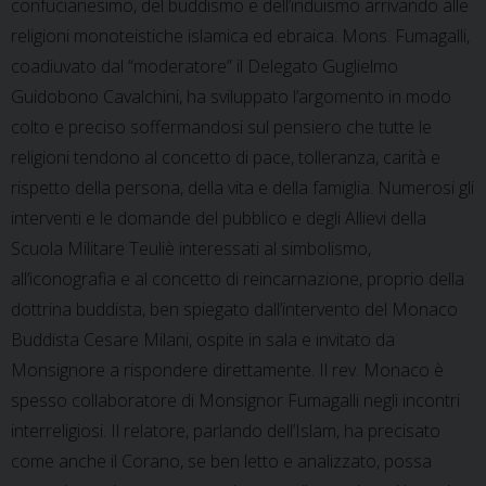
confucianesimo, del buddismo e dell’induismo arrivando alle
religioni monoteistiche islamica ed ebraica. Mons. Fumagalli,
coadiuvato dal “moderatore” il Delegato Guglielmo
Guidobono Cavalchini, ha sviluppato l’argomento in modo
colto e preciso soffermandosi sul pensiero che tutte le
religioni tendono al concetto di pace, tolleranza, carità e
rispetto della persona, della vita e della famiglia. Numerosi gli
interventi e le domande del pubblico e degli Allievi della
Scuola Militare Teuliè interessati al simbolismo,
all’iconografia e al concetto di reincarnazione, proprio della
dottrina buddista, ben spiegato dall’intervento del Monaco
Buddista Cesare Milani, ospite in sala e invitato da
Monsignore a rispondere direttamente. Il rev. Monaco è
spesso collaboratore di Monsignor Fumagalli negli incontri
interreligiosi. Il relatore, parlando dell’Islam, ha precisato
come anche il Corano, se ben letto e analizzato, possa