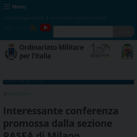
Skip
Menu
to
content
lunedì 10 agosto 2026
San Lorenzo, diacono e martire
YouTube
RSS
Cerca
Ordinariato Militare
per l'Italia
NOTIZIE VARIE DEL P.A.S.F.A.
9 LUGLIO 2019
Interessante conferenza
promossa dalla sezione
PASFA di Milano