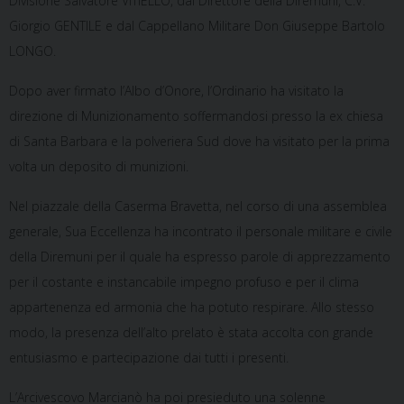
Divisione Salvatore VITIELLO, dal Direttore della Diremuni, C.V.
Giorgio GENTILE e dal Cappellano Militare Don Giuseppe Bartolo
LONGO.
Dopo aver firmato l’Albo d’Onore, l’Ordinario ha visitato la
direzione di Munizionamento soffermandosi presso la ex chiesa
di Santa Barbara e la polveriera Sud dove ha visitato per la prima
volta un deposito di munizioni.
Nel piazzale della Caserma Bravetta, nel corso di una assemblea
generale, Sua Eccellenza ha incontrato il personale militare e civile
della Diremuni per il quale ha espresso parole di apprezzamento
per il costante e instancabile impegno profuso e per il clima
appartenenza ed armonia che ha potuto respirare. Allo stesso
modo, la presenza dell’alto prelato è stata accolta con grande
entusiasmo e partecipazione dai tutti i presenti.
L’Arcivescovo Marcianò ha poi presieduto una solenne