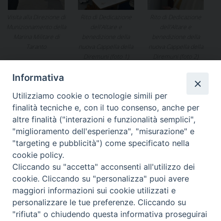
Visita alla Direzione di
Rito di Dedicazione
Rito di Dedicazione
Munizionamento della
dell’Altare e
dell’Altare e
Marina Militare di
benedizione della
benedizione della
Taranto
nuova Cappella della
nuova Cappella della
Diremuni (foto 1)
Diremuni (foto 2)
Informativa
Notificheapp
Utilizziamo cookie o tecnologie simili per
finalità tecniche e, con il tuo consenso, anche per
altre finalità ("interazioni e funzionalità semplici",
"miglioramento dell'esperienza", "misurazione" e
«
La “Virgo Fidelis” celebrata
In rete il numero 10 anno
"targeting e pubblicità") come specificato nella
ad Ancona
2019 di Senza Confini
»
cookie policy.
Cliccando su "accetta" acconsenti all'utilizzo dei
cookie. Cliccando su "personalizza" puoi avere
maggiori informazioni sui cookie utilizzati e
personalizzare le tue preferenze. Cliccando su
Ordinariato Militare per l'Italia
"rifiuta" o chiudendo questa informativa proseguirai
Salita del Grillo, 37 - 00184 Roma