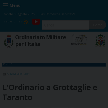
Skip
Menu
to
content
sabato 08 agosto 2026
San Domenico, sacerdote
YouTube
RSS
Cerca
Ordinariato Militare
per l'Italia
PUGLIA
22 NOVEMBRE 2019
L’Ordinario a Grottaglie e
Taranto