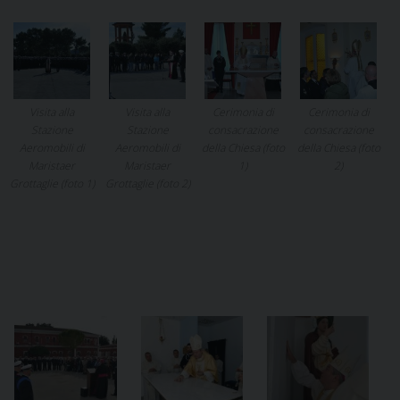
Visita alla
Visita alla
Cerimonia di
Cerimonia di
Stazione
Stazione
consacrazione
consacrazione
Aeromobili di
Aeromobili di
della Chiesa (foto
della Chiesa (foto
Maristaer
Maristaer
1)
2)
Grottaglie (foto 1)
Grottaglie (foto 2)