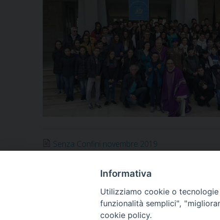
Senza Confini novembre 2019
Notificheapp
Informativa
Utilizziamo cookie o tecnologie s
funzionalità semplici", "miglior
«
L’Ordinario a Grottaglie e Taranto
cookie policy.