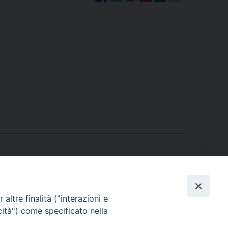
altre finalità ("interazioni e
cità") come specificato nella
Il Pasfa all’Assemblea generale della Cnal
»