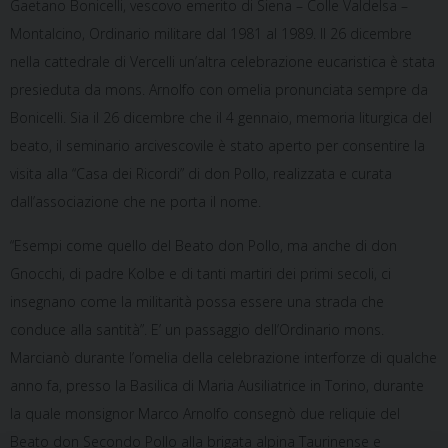
Gaetano Bonicelli, vescovo emerito di Siena – Colle Valdelsa –
Montalcino, Ordinario militare dal 1981 al 1989. Il 26 dicembre
nella cattedrale di Vercelli un’altra celebrazione eucaristica è stata
presieduta da mons. Arnolfo con omelia pronunciata sempre da
Bonicelli. Sia il 26 dicembre che il 4 gennaio, memoria liturgica del
beato, il seminario arcivescovile è stato aperto per consentire la
visita alla “Casa dei Ricordi” di don Pollo, realizzata e curata
dall’associazione che ne porta il nome.
“Esempi come quello del Beato don Pollo, ma anche di don
Gnocchi, di padre Kolbe e di tanti martiri dei primi secoli, ci
insegnano come la militarità possa essere una strada che
conduce alla santità”. E’ un passaggio dell’Ordinario mons.
Marcianò durante l’omelia della celebrazione interforze di qualche
anno fa, presso la Basilica di Maria Ausiliatrice in Torino, durante
la quale monsignor Marco Arnolfo consegnò due reliquie del
Beato don Secondo Pollo alla brigata alpina Taurinense e