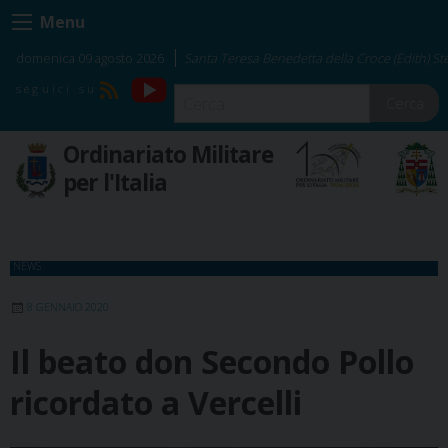
Skip
Menu
to
content
domenica 09 agosto 2026
Santa Teresa Benedetta della Croce (Edith) Ste
YouTube
RSS
Cerca
Ordinariato Militare
per l'Italia
NEWS
8 GENNAIO 2020
Il beato don Secondo Pollo
ricordato a Vercelli