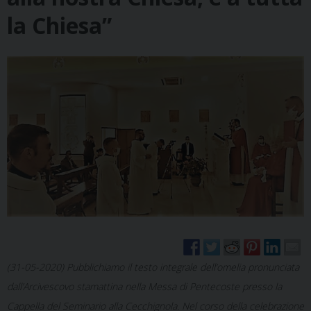
la Chiesa”
(31-05-2020) Pubblichiamo il testo integrale dell’omelia pronunciata
dall’Arcivescovo stamattina nella Messa di Pentecoste presso la
Cappella del Seminario alla Cecchignola. Nel corso della celebrazione