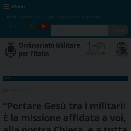
Skip
Menu
to
content
lunedì 10 agosto 2026
San Lorenzo, diacono e martire
YouTube
RSS
Cerca
Ordinariato Militare
per l'Italia
NEWS
31 MAGGIO 2020
“Portare Gesù tra i militari!
È la missione affidata a voi,
alla nostra Chiesa, e a tutta