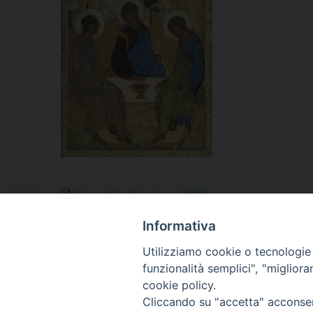
Senza Confini giugno 2020
Informativa
Utilizziamo cookie o tecnologie s
funzionalità semplici", "miglior
«
Somalia: il supporto alla Caritas del contingente it
cookie policy.
Cliccando su "accetta" acconsent