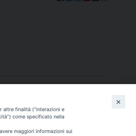
altre finalità ("interazioni e
cità") come specificato nella
iera per l’Italia: dall’Umbria spiritualmente insieme
»
 avere maggiori informazioni sui