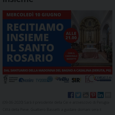
(09-06-2020) Sarà il presidente della Cei e arcivescovo di Perugia-
Città della Pieve, Gualtiero Bassetti a guidare domani sera il