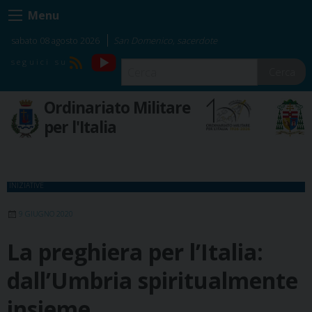
Skip
Menu
to
content
sabato 08 agosto 2026
San Domenico, sacerdote
YouTube
RSS
Cerca
Ordinariato Militare
per l'Italia
INIZIATIVE
9 GIUGNO 2020
La preghiera per l’Italia:
dall’Umbria spiritualmente
insieme