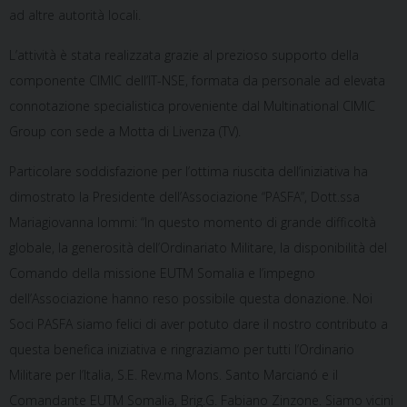
ad altre autorità locali.
L’attività è stata realizzata grazie al prezioso supporto della
componente CIMIC dell’IT-NSE, formata da personale ad elevata
connotazione specialistica proveniente dal Multinational CIMIC
Group con sede a Motta di Livenza (TV).
Particolare soddisfazione per l’ottima riuscita dell’iniziativa ha
dimostrato la Presidente dell’Associazione “PASFA”, Dott.ssa
Mariagiovanna Iommi: “In questo momento di grande difficoltà
globale, la generosità dell’Ordinariato Militare, la disponibilità del
Comando della missione EUTM Somalia e l’impegno
dell’Associazione hanno reso possibile questa donazione. Noi
Soci PASFA siamo felici di aver potuto dare il nostro contributo a
questa benefica iniziativa e ringraziamo per tutti l’Ordinario
Militare per l’Italia, S.E. Rev.ma Mons. Santo Marcianó e il
Comandante EUTM Somalia, Brig.G. Fabiano Zinzone. Siamo vicini