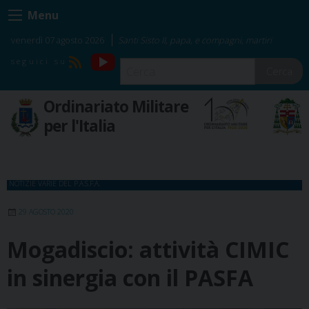
Skip
Menu
to
content
venerdì 07 agosto 2026
Santi Sisto II, papa, e compagni, martiri
YouTube
RSS
Cerca
Ordinariato Militare
per l'Italia
NOTIZIE VARIE DEL P.A.S.F.A.
29 AGOSTO 2020
Mogadiscio: attività CIMIC
in sinergia con il PASFA