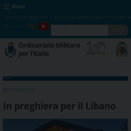
Skip
Menu
to
content
domenica 09 agosto 2026
Santa Teresa Benedetta della Croce (Edith) Ste
YouTube
RSS
Cerca
Ordinariato Militare
per l'Italia
NEWS
4 SETTEMBRE 2020
In preghiera per il Libano