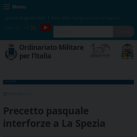
Skip
Menu
to
content
giovedì 06 agosto 2026
Festa della Trasfigurazione del Signore
YouTube
RSS
Cerca
Ordinariato Militare
per l'Italia
LIGURIA
28 MARZO 2021
Precetto pasquale
interforze a La Spezia