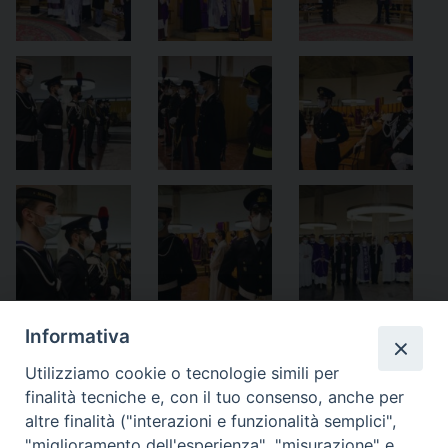
Informativa
Notificheapp
Utilizziamo cookie o tecnologie simili per
finalità tecniche e, con il tuo consenso, anche per
altre finalità ("interazioni e funzionalità semplici",
«
Le celebrazioni della
Don Nello Tranzocchi nella
"miglioramento dell'esperienza", "misurazione" e