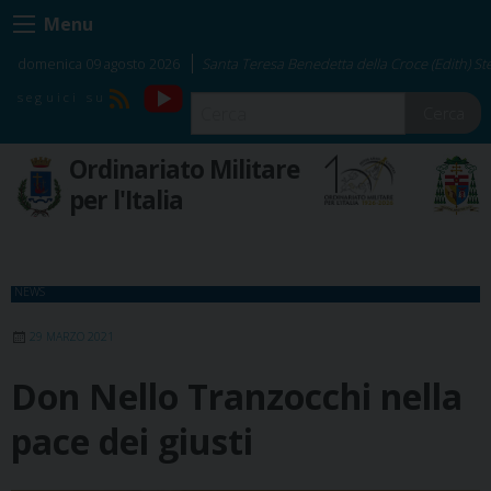
Skip
Menu
to
content
domenica 09 agosto 2026
Santa Teresa Benedetta della Croce (Edith) Ste
YouTube
RSS
Cerca
Ordinariato Militare
per l'Italia
NEWS
29 MARZO 2021
Don Nello Tranzocchi nella
pace dei giusti