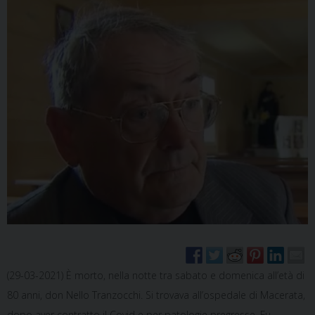
(29-03-2021) È morto, nella notte tra sabato e domenica all’età di
80 anni, don Nello Tranzocchi. Si trovava all’ospedale di Macerata,
dopo aver contratto il Covid e per patologie pregresse. Fu