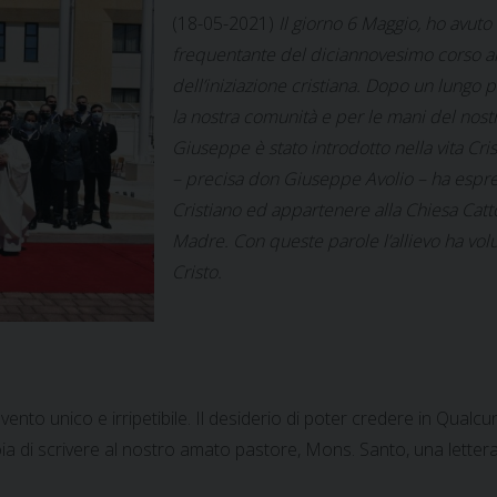
(18-05-2021)
Il giorno 6 Maggio, ho avut
frequentante del diciannovesimo corso alli
dell’iniziazione cristiana. Dopo un lungo p
la nostra comunità e per le mani del nos
Giuseppe è stato introdotto nella vita Cris
– precisa don Giuseppe Avolio – ha espre
Cristiano ed appartenere alla Chiesa Cat
Madre. Con queste parole l’allievo ha volu
Cristo.
evento unico e irripetibile. Il desiderio di poter credere in Qualc
oia di scrivere al nostro amato pastore, Mons. Santo, una lette