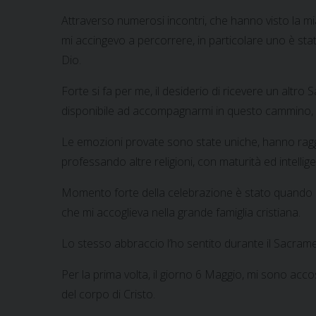
Attraverso numerosi incontri, che hanno visto la mi
mi accingevo a percorrere, in particolare uno è stato
Dio.
Forte si fa per me, il desiderio di ricevere un alt
disponibile ad accompagnarmi in questo cammino, r
Le emozioni provate sono state uniche, hanno raggi
professando altre religioni, con maturità ed intell
Momento forte della celebrazione è stato quando il n
che mi accoglieva nella grande famiglia cristiana.
Lo stesso abbraccio l’ho sentito durante il Sacram
Per la prima volta, il giorno 6 Maggio, mi sono acc
del corpo di Cristo.