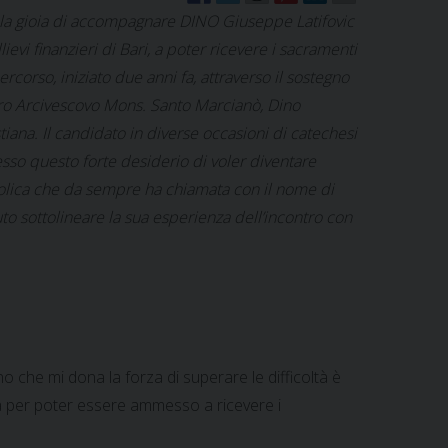
o la gioia di accompagnare DINO Giuseppe Latifovic
evi finanzieri di Bari, a poter ricevere i sacramenti
ercorso, iniziato due anni fa, attraverso il sostegno
tro Arcivescovo Mons. Santo Marcianò, Dino
tiana. Il candidato in diverse occasioni di catechesi
sso questo forte desiderio di voler diventare
tolica che da sempre ha chiamata con il nome di
to sottolineare la sua esperienza dell’incontro con
uno che mi dona la forza di superare le difficoltà è
ra per poter essere ammesso a ricevere i