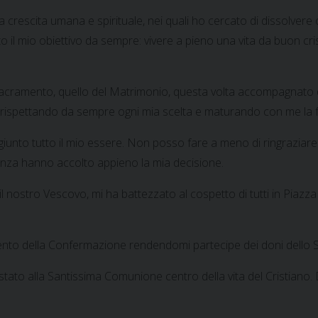
a crescita umana e spirituale, nei quali ho cercato di dissolver
 il mio obiettivo da sempre: vivere a pieno una vita da buon cris
ro Sacramento, quello del Matrimonio, questa volta accompagnato 
ispettando da sempre ogni mia scelta e maturando con me la fo
unto tutto il mio essere. Non posso fare a meno di ringraziare
igenza hanno accolto appieno la mia decisione.
ostro Vescovo, mi ha battezzato al cospetto di tutti in Piazza d’
ento della Confermazione rendendomi partecipe dei doni dello S
ostato alla Santissima Comunione centro della vita del Cristiano