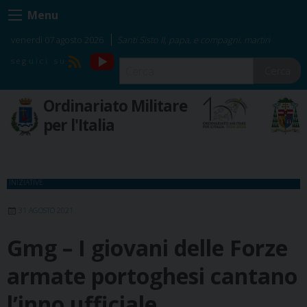
Skip
Menu
to
content
venerdì 07 agosto 2026
Santi Sisto II, papa, e compagni, martiri
YouTube
RSS
Cerca
Ordinariato Militare
per l'Italia
INIZIATIVE
31 AGOSTO 2021
Gmg – I giovani delle Forze
armate portoghesi cantano
l’inno ufficiale