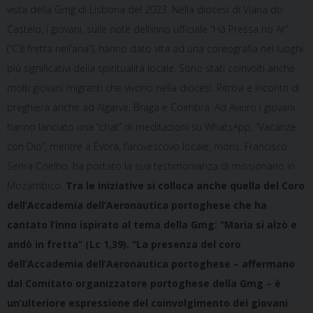
vista della Gmg di Lisbona del 2023. Nella diocesi di Viana do
Castelo, i giovani, sulle note dell’inno ufficiale “Há Pressa no Ar”
(“C’è fretta nell’aria”), hanno dato vita ad una coreografia nei luoghi
più significativi della spiritualità locale. Sono stati coinvolti anche
molti giovani migranti che vivono nella diocesi. Ritrovi e incontri di
preghiera anche ad Algarve, Braga e Coimbra. Ad Aveiro i giovani
hanno lanciato una “chat” di meditazioni su WhatsApp, “Vacanze
con Dio”, mentre a Évora, l’arcivescovo locale, mons. Francisco
Senra Coelho, ha portato la sua testimonianza di missionario in
Mozambico.
Tra le iniziative si colloca anche quella del Coro
dell’Accademia dell’Aeronautica portoghese che ha
cantato l’inno ispirato al tema della Gmg: “Maria si alzò e
andò in fretta” (Lc 1,39).
“La presenza del coro
dell’Accademia dell’Aeronautica portoghese – affermano
dal Comitato organizzatore portoghese della Gmg – è
un’ulteriore espressione del coinvolgimento dei giovani