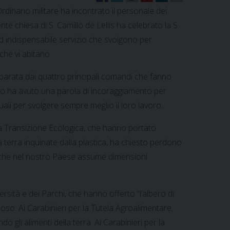
dinario militare ha incontrato il personale dei
ente chiesa di S. Camillo de Lellis ha celebrato la S.
ed indispensabile servizio che svolgono per
che vi abitano.
parata dai quattro principali comandi che fanno
ovo ha avuto una parola di incoraggiamento per
uali per svolgere sempre meglio il loro lavoro.
 la Transizione Ecologica, che hanno portato
a terra inquinate dalla plastica, ha chiesto perdono
nche nel nostro Paese assume dimensioni
versità e dei Parchi, che hanno offerto “l’albero di
ioso. Ai Carabinieri per la Tutela Agroalimentare,
gli alimenti della terra. Ai Carabinieri per la