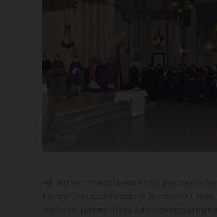
Agli altri tre comandi dipendenti ha associato la fede
Falcone”, ha raccomandato di far crescere il seme de
che hanno portato “il fiore della sicurezza alimenta