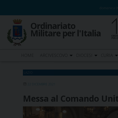
Skip
domenica 0
to
content
Ordinariato
Militare per l'Italia
HOME
ARCIVESCOVO
DIOCESI
CURIA
LAZIO
22 DICEMBRE 2021
Messa al Comando Unità