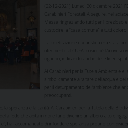
(22-12-2021) Lunedì 20 dicembre 2021 l’Or
Carabinieri Forestali. A seguire, nell’adiac
Messa ringraziando tutti per il prezioso 
custodire la “casa comune” e tutti coloro 
La celebrazione eucaristica era stata pre
riferimento al CUFA, cosicché l’Arcivesc
ognuno, indicando anche delle linee spirit
Ai Carabinieri per la Tutela Ambientale e
simbolicamente all’altare dell’acqua e dell
per il deturpamento dell’ambiente che a
preoccupanti.
, la speranza e la carità. Ai Carabinieri per la Tutela della Biodi
lla fede che abita in noi e farlo divenire un albero alto e rigogl
re”, ha raccomandato di infondere speranza proprio con-dividendo 