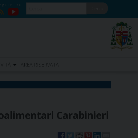
Cerca
YouTube
RSS
IVITÀ
AREA RISERVATA
oalimentari Carabinieri