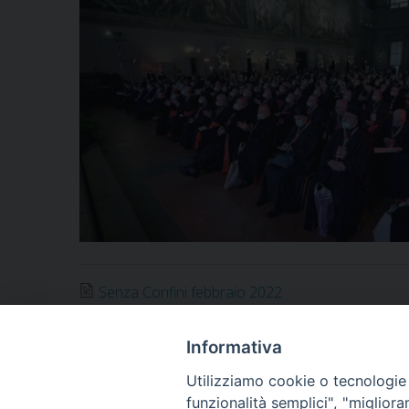
Senza Confini febbraio 2022
Notificheapp
Informativa
Utilizziamo cookie o tecnologie s
funzionalità semplici", "miglior