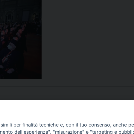
imili per finalità tecniche e, con il tuo consenso, anche per 
amento dell'esperienza", "misurazione" e "targeting e pubbli