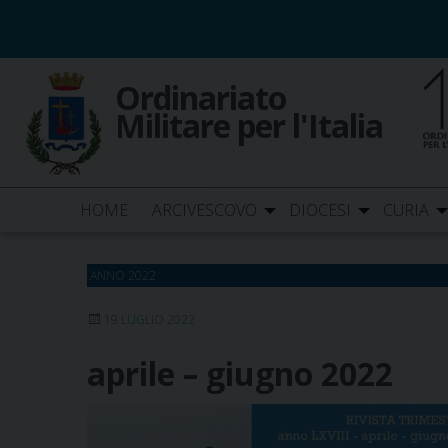
Skip
to
content
Ordinariato
Militare per l'Italia
HOME
ARCIVESCOVO
DIOCESI
CURIA
ANNO 2022
19 LUGLIO 2022
aprile – giugno 2022