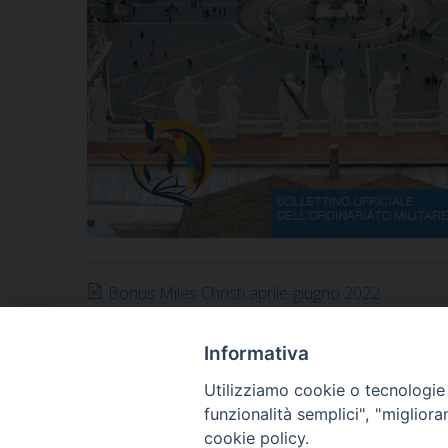
Bonus Miles Christi aprile-giugno 2022
Notificheapp
Informativa
Utilizziamo cookie o tecnologie s
funzionalità semplici", "miglior
«
L’Aquila – Festeggiato San Giovanni Gualberto
cookie policy.