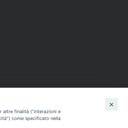
altre finalità ("interazioni e
cità") come specificato nella
Iglesias – Cresime alla Scuola Allievi Carabinieri
»