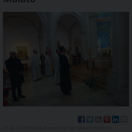
(11-02-2023) Istituita 31 anni fa da San Giovanni Paolo II e