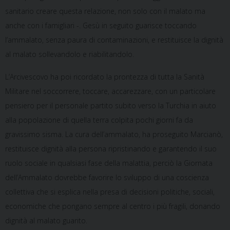
sanitario creare questa relazione, non solo con il malato ma
anche con i famigliari -. Gesù in seguito guarisce toccando
l’ammalato, senza paura di contaminazioni, e restituisce la dignità
al malato sollevandolo e riabilitandolo.
L’Arcivescovo ha poi ricordato la prontezza di tutta la Sanità
Militare nel soccorrere, toccare, accarezzare, con un particolare
pensiero per il personale partito subito verso la Turchia in aiuto
alla popolazione di quella terra colpita pochi giorni fa da
gravissimo sisma. La cura dell’ammalato, ha proseguito Marcianò,
restituisce dignità alla persona ripristinando e garantendo il suo
ruolo sociale in qualsiasi fase della malattia, perciò la Giornata
dell’Ammalato dovrebbe favorire lo sviluppo di una coscienza
collettiva che si esplica nella presa di decisioni politiche, sociali,
economiche che pongano sempre al centro i più fragili, donando
dignità al malato guarito.