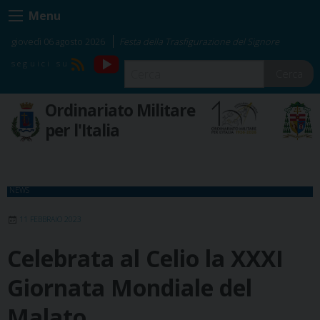
Skip
Menu
to
content
giovedì 06 agosto 2026
Festa della Trasfigurazione del Signore
YouTube
RSS
Cerca
Ordinariato Militare
per l'Italia
NEWS
11 FEBBRAIO 2023
Celebrata al Celio la XXXI
Giornata Mondiale del
Malato