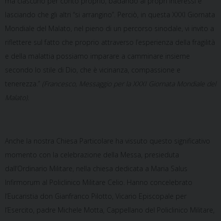
ma ciascuno per conto proprio, badando ai propri interessi e
lasciando che gli altri “si arrangino”. Perciò, in questa XXXI Giornata
Mondiale del Malato, nel pieno di un percorso sinodale, vi invito a
riflettere sul fatto che proprio attraverso l’esperienza della fragilità
e della malattia possiamo imparare a camminare insieme
secondo lo stile di Dio, che è vicinanza, compassione e
tenerezza.”
(Francesco, Messaggio per la XXXI Giornata Mondiale del
Malato).
Anche la nostra Chiesa Particolare ha vissuto questo significativo
momento con la celebrazione della Messa, presieduta
dall’Ordinario Militare, nella chiesa dedicata a Maria Salus
Infirmorum al Policlinico Militare Celio. Hanno concelebrato
l’Eucaristia don Gianfranco Pilotto, Vicario Episcopale per
l’Esercito, padre Michele Motta, Cappellano del Policlinico Militare,