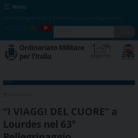
Skip
Menu
to
content
venerdì 07 agosto 2026
Santi Sisto II, papa, e compagni, martiri
YouTube
RSS
Cerca
Ordinariato Militare
per l'Italia
NEWS
2 GIUGNO 2023
“I VIAGGI DEL CUORE” a
Lourdes nel 63°
Pellegrinaggio