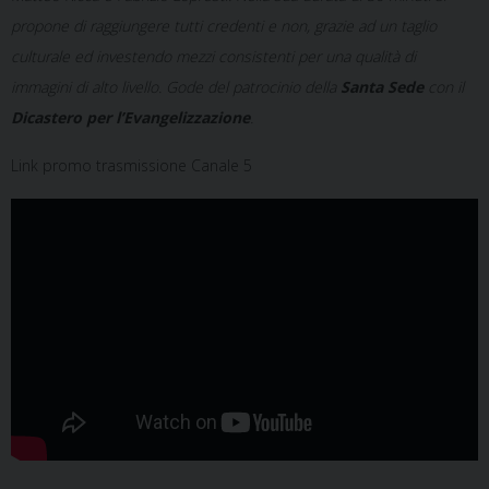
propone di raggiungere tutti credenti e non, grazie ad un taglio
culturale ed investendo mezzi consistenti per una qualità di
immagini di alto livello. Gode del patrocinio della
Santa Sede
con il
Dicastero per l’Evangelizzazione
.
Link promo trasmissione Canale 5