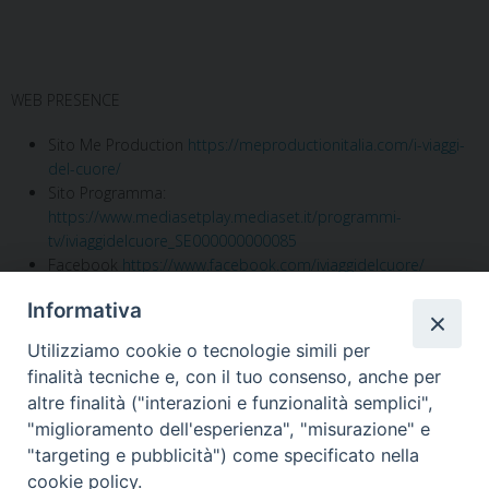
WEB PRESENCE
Sito Me Production
https://meproductionitalia.com/i-viaggi-
del-cuore/
Sito Programma:
https://www.mediasetplay.mediaset.it/programmi-
tv/iviaggidelcuore_SE000000000085
Facebook
https://www.facebook.com/iviaggidelcuore/
Instagram
https://www.instagram.com/iviaggidelcuore
Informativa
Notificheapp
Utilizziamo cookie o tecnologie simili per
finalità tecniche e, con il tuo consenso, anche per
altre finalità ("interazioni e funzionalità semplici",
"miglioramento dell'esperienza", "misurazione" e
«
Il 2 Giugno e la presenza
A 60 anni dalla morte di Papa
"targeting e pubblicità") come specificato nella
della nostra chiesa
Giovanni XXIII
»
cookie policy.