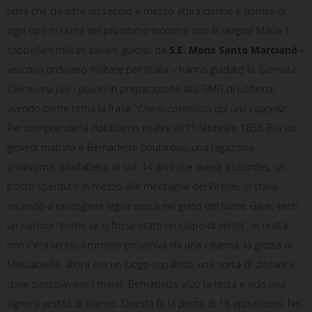
terra che da oltre un secolo e mezzo attira donne e uomini di
ogni tipo in cerca del più intimo incontro con la vergine Maria. I
cappellani militari italiani, guidati da
S.E. Mons Santo Marcianò
–
vescovo ordinario militare per l’Italia – hanno guidato la
Giornata
Diocesana per i giovani
in preparazione alla GMG di Lisbona,
avendo come tema la frase “
Che si costruisca qui una cappella”.
Per comprenderla dobbiamo risalire all’11 febbraio 1858. Era un
giovedì mattina e Bernadette Soubirous, una ragazzina
umilissima, analfabeta, di soli 14 anni che viveva a Lourdes, un
posto sperduto in mezzo alle montagne dei Pirenei, si stava
recando a raccogliere legna secca nel greto del fiume Gave; sentì
un rumore “come se ci fosse stato un colpo di vento”, in realtà
non c’era vento, il rumore proveniva da una caverna, la grotta di
Massabielle, allora era un luogo squallido, una sorta di discarica
dove pascolavano i maiali. Bernadette alzò la testa e vide una
signora vestita di bianco. Questa fu la prima di 18 apparizioni. Nel