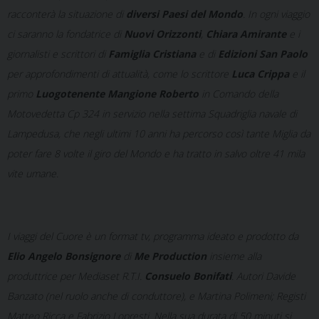
racconterà la situazione di
diversi Paesi del Mondo
. In ogni viaggio
ci saranno la fondatrice di
Nuovi Orizzonti
,
Chiara Amirante
e i
giornalisti e scrittori di
Famiglia Cristiana
e di
Edizioni San Paolo
per approfondimenti di attualità, come lo scrittore
Luca Crippa
e il
primo
Luogotenente Mangione Roberto
in Comando della
Motovedetta Cp 324 in servizio nella settima Squadriglia navale di
Lampedusa, che negli ultimi 10 anni ha percorso così tante Miglia da
poter fare 8 volte il giro del Mondo e ha tratto in salvo oltre 41 mila
vite umane.
I viaggi del Cuore
è un format tv, programma ideato e prodotto da
Elio Angelo Bonsignore
di
Me Production
insieme alla
produttrice per Mediaset R.T.I.
Consuelo Bonifati
. Autori Davide
Banzato (nel ruolo anche di conduttore), e Martina Polimeni; Registi
Matteo Ricca e Fabrizio Lopresti. Nella sua durata di 50 minuti si