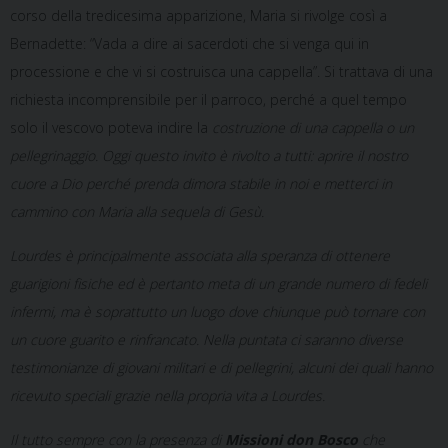
corso della tredicesima apparizione, Maria si rivolge così a
Bernadette: “Vada a dire ai sacerdoti che si venga qui in
processione e che vi si costruisca una cappella”. Si trattava di una
richiesta incomprensibile per il parroco, perché a quel tempo
solo il vescovo poteva indire la
costruzione di
una cappella o un
pellegrinaggio.
Oggi q
uesto invito è rivolto a tutti: aprire il nostro
cuore a Dio perché prenda dimora stabile in noi e metterci in
cammino con Maria alla sequela di Gesù.
Lourdes è principalmente associata alla speranza di ottenere
guarigioni fisiche ed è pertanto meta di un grande numero di fedeli
infermi, ma è soprattutto un luogo dove chiunque può tornare con
un cuore guarito e rinfrancato. Nella puntata ci saranno diverse
testimonianze di giovani militari e di pellegrini, alcuni dei quali hanno
ricevuto speciali grazie nella propria vita a Lourdes.
Il tutto sempre con la presenza di
Missioni don Bosco
che