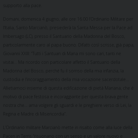
supporto alla pace.
Domani, domenica 4 giugno, alle ore 16.00 l’Ordinario Militare per
l’Italia, Santo Marcianò, presiederà la Santa Messa per la Pace ad
Imbersago (LC), presso il Santuario della Madonna del Bosco,
particolarmente caro al papa buono. Difatti così scrisse, già papa,
Giovanni XXIII: “Tutti i Santuari di Maria mi sono cari, tanti ne
visitai… Ma ricordo con particolare affetto il Santuario della
Madonna del Bosco, perché fu il sorriso della mia infanzia, la
custodia e l’incoraggiamento della mia vocazione sacerdotale…
Allietiamoci insieme di questa edificazione di pietà Mariana, che è
motivo di pace festosa e incoraggiante per questa brava gente
nostra che… ama volgere gli sguardi e le preghiere verso di Lei, la
Regina e Madre di Misericordia”.
L’Ordinario militare Marcianò mette in risalto come alla luce della
Pacen in Terris “risuonano con un senso e un valore nuovo e