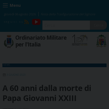
Skip
Menu
to
content
giovedì 06 agosto 2026
Festa della Trasfigurazione del Signore
YouTube
RSS
Cerca
Ordinariato Militare
per l'Italia
NEWS
3 GIUGNO 2023
A 60 anni dalla morte di
Papa Giovanni XXIII