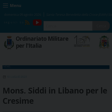
Skip
Menu
to
content
domenica 09 agosto 2026
Santa Teresa Benedetta della Croce (Edith) Ste
YouTube
RSS
Cerca
Ordinariato Militare
per l'Italia
NEWS
10 LUGLIO 2023
Mons. Siddi in Libano per le
Cresime