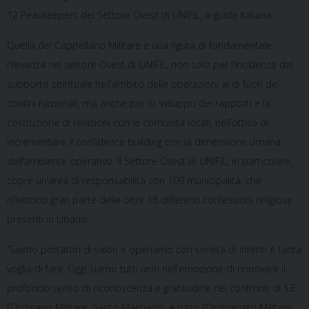
12 Peackeepers del Settore Ovest di UNIFIL, a guida italiana.
Quella del Cappellano Militare è una figura di fondamentale
rilevanza nel settore Ovest di UNIFIL, non solo per l’incidenza del
supporto spirituale nell’ambito delle operazioni al di fuori dei
confini nazionali, ma anche per lo sviluppo dei rapporti e la
costruzione di relazioni con le comunità locali, nell’ottica di
incrementare il confidence building con la dimensione umana
dell’ambiente operativo. Il Settore Ovest di UNIFIL, in particolare,
copre un’area di responsabilità con 109 municipalità, che
riflettono gran parte delle oltre 18 differenti confessioni religiose
presenti in Libano.
“Siamo portatori di valori e operiamo con serietà di intenti e tanta
voglia di fare. Oggi siamo tutti uniti nell’emozione di rinnovare il
profondo senso di riconoscenza e gratitudine nei confronti di S.E.
l’Ordinario Militare, Santo Marciano’, e tutto l’Ordinariato Militare