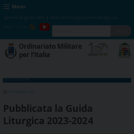
Skip
Menu
to
content
giovedì 06 agosto 2026
Festa della Trasfigurazione del Signore
YouTube
RSS
Cerca
Ordinariato Militare
per l'Italia
SENZA CATEGORIA
3 NOVEMBRE 2023
Pubblicata la Guida
Liturgica 2023-2024