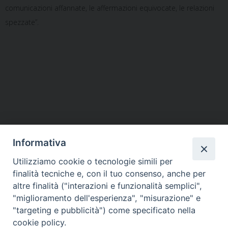
comunicazioni affannate, le affermazioni equivocate, le relazioni
spezzate”.
Informativa
Pdf introduzione Arcivescovo
Utilizziamo cookie o tecnologie simili per
finalità tecniche e, con il tuo consenso, anche per
altre finalità ("interazioni e funzionalità semplici",
"miglioramento dell'esperienza", "misurazione" e
«
La celebrazione per i caduti
Verso la Giornata dei poveri
»
"targeting e pubblicità") come specificato nella
al Verano
cookie policy.