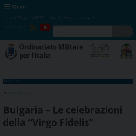
Skip
Menu
to
content
sabato 08 agosto 2026
San Domenico, sacerdote
YouTube
RSS
Cerca
Ordinariato Militare
per l'Italia
INIZIATIVE
23 NOVEMBRE 2023
Bulgaria – Le celebrazioni
della “Virgo Fidelis”