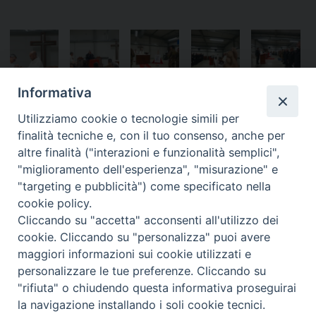
Informativa
Utilizziamo cookie o tecnologie simili per
finalità tecniche e, con il tuo consenso, anche per
altre finalità ("interazioni e funzionalità semplici",
«
GdF, Comando Generale –
Gdf Bari – In 600 rendono
"miglioramento dell'esperienza", "misurazione" e
Incontro con L’Ordinario
omaggio al Sacrario Militare
"targeting e pubblicità") come specificato nella
Militare
dei caduti d’Oltremare
»
cookie policy.
Cliccando su "accetta" acconsenti all'utilizzo dei
cookie. Cliccando su "personalizza" puoi avere
maggiori informazioni sui cookie utilizzati e
personalizzare le tue preferenze. Cliccando su
Ordinariato Militare per l'Italia
"rifiuta" o chiudendo questa informativa proseguirai
Salita del Grillo, 37 - 00184 Roma
la navigazione installando i soli cookie tecnici.
tel. 06.6795100