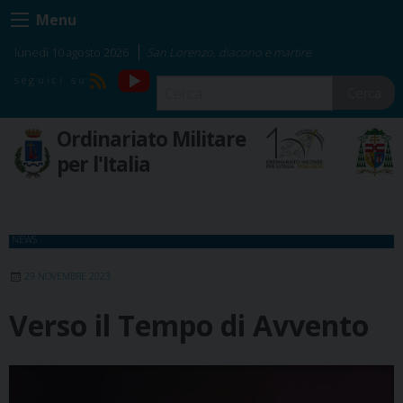
Skip
Menu
to
content
lunedì 10 agosto 2026
San Lorenzo, diacono e martire
YouTube
RSS
Cerca
Ordinariato Militare
per l'Italia
NEWS
29 NOVEMBRE 2023
Verso il Tempo di Avvento