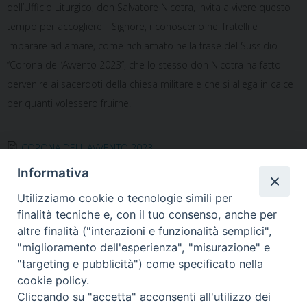
dell’Ufficio Liturgico, don Salvatore Nicotra, invita a vivere questo
tempo per accogliere il Signore, riconoscerlo nei fratelli e
imparare ad amare, come richiamato nella frase del Sussidio
“Corona dell’Avvento 2023”, che lo stesso don Nicotra ha fatto
pervenire ai sacerdoti della chiesa militare e che si allega in calce
per quanti volessero fruirne.
CORONA DELL'AVVENTO 2023
Informativa
Notificheapp
Utilizziamo cookie o tecnologie simili per
finalità tecniche e, con il tuo consenso, anche per
altre finalità ("interazioni e funzionalità semplici",
«
Gdf Bari – In 600 rendono
“Campania-Basilicata”,
"miglioramento dell'esperienza", "misurazione" e
omaggio al Sacrario Militare
cresime per la zona pastorale
"targeting e pubblicità") come specificato nella
dei caduti d’Oltremare
»
cookie policy.
Cliccando su "accetta" acconsenti all'utilizzo dei