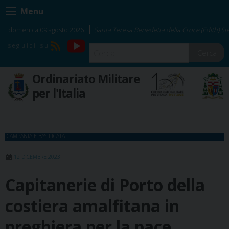
Skip
Menu
to
content
domenica 09 agosto 2026
Santa Teresa Benedetta della Croce (Edith) Ste
YouTube
RSS
Cerca
Ordinariato Militare
per l'Italia
CAMPANIA E BASILICATA
12 DICEMBRE 2023
Capitanerie di Porto della
costiera amalfitana in
preghiera per la pace