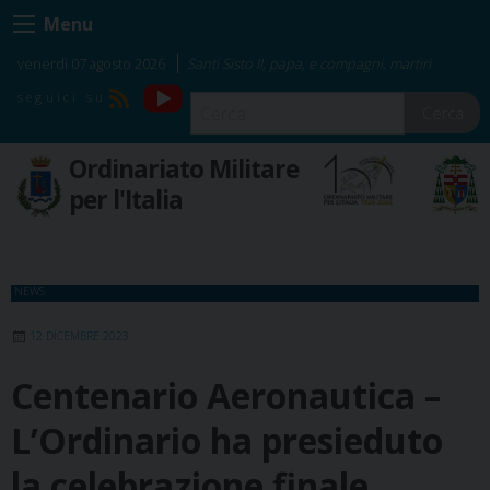
Skip
Menu
to
content
venerdì 07 agosto 2026
Santi Sisto II, papa, e compagni, martiri
YouTube
RSS
Cerca
Ordinariato Militare
per l'Italia
NEWS
12 DICEMBRE 2023
Centenario Aeronautica –
L’Ordinario ha presieduto
la celebrazione finale