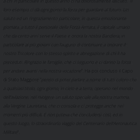
a chi in particolare in questo anno ci ha dolorosamente lasciato. Il
loro esempio ci dà ogni giorno la forza per guardare al futuro. Un
saluto ed un ringraziamento particolare, in questa emozionante
giornata, a tutto il personale della Forza Armata, il capitale umano
che da cento anni serve il Paese e onora la nostra Bandiera, in
particolare ai più giovani con l’augurio di continuare a onorare il
nostro Tricolore con lo stesso spirito e abnegazione di chi li ha
preceduti. Ringrazio le famiglie, che ci seguono e ci danno la forza
per andare avanti nella nostra vocazione
“. Ha poi concluso il Capo
di Stato Maggiore “
penso di poter parlare a nome di tutti coloro che
a qualsiasi titolo, ogni giorno, in cielo e a terra, operano nel mondo
dell’aviazione, nel rivolgere un saluto speciale alla nostra mamma,
alla Vergine Lauretana, che ci consola e ci protegge anche nei
momenti più difficili. E non poteva che concludersi così, ed in
questo luogo, lo straordinario viaggio del Centenario dell’Aeronautica
Militare
“.