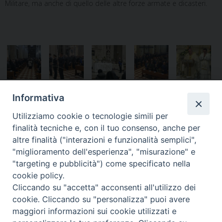
Militare, ma anche di quello delle altre forze armate e dicasteri.
Informativa
Notificheapp
Utilizziamo cookie o tecnologie simili per
finalità tecniche e, con il tuo consenso, anche per
altre finalità ("interazioni e funzionalità semplici",
«
Ministeri a servizio della
Capitanerie di Porto della
"miglioramento dell'esperienza", "misurazione" e
Chiesa, Famiglia di famiglie
costiera amalfitana in
"targeting e pubblicità") come specificato nella
preghiera per la pace
»
cookie policy.
Cliccando su "accetta" acconsenti all'utilizzo dei
cookie. Cliccando su "personalizza" puoi avere
maggiori informazioni sui cookie utilizzati e