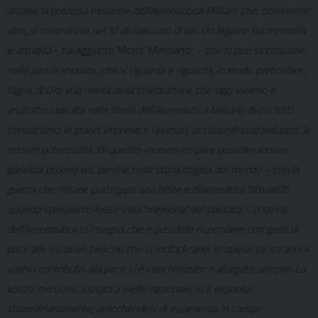
attuale la preziosa missione dell’Aeronautica Militare che, potremmo
dire, si concretizza nel ‘sì’ di ciascuno di voi. Un legame tra memoria
e attualità
– ha aggiunto Mons. Marcianò –
che si può sintetizzare
nella parola «nuovo», che vi riguarda e riguarda, in modo particolare,
l’agire di Dio, e la novità della celebrazione che oggi viviamo è
anzitutto radicata nella storia dell’Aeronautica Militare, di cui tutti
conosciamo le grandi imprese e i primati, lo straordinario sviluppo, le
enormi potenzialità
.
Di questo «nuovo» mi pare possiate essere
garanzia proprio voi, perché nella storia tragica del mondo – con la
guerra che rimane purtroppo una triste e drammatica “attualità”
quando speravamo fosse solo “memoria” del passato – la storia
dell’Aeronautica ci insegna che è possibile rispondere con gesti di
pace alle iniziative belliche che si moltiplicano
.
In questi cento anni il
vostro contributo alla pace si è concretizzato e allargato sempre. La
vostra missione, iniziata a livello nazionale, si è espansa
straordinariamente, arricchendosi di esperienza in campo