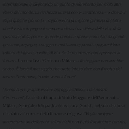
internazionale e diventando un punto di riferimento per molti altri
Paesi del mondo. La ricchezza umana che vi caratterizza – vi diceva il
Papa qualche giorno fa – rappresenta la migliore garanzia del fatto
che il vostro impegno è sempre indirizzato a difesa della vita, della
giustizia e della pace e vi rende uomini e donne connotati da grande
passione, impegno, coraggio e motivazione, pronti a pagare il loro
tributo di fatica e, a volte, di vita. Se le ricorrenze non aprissero al
futuro –
ha concluso l’Ordinario Militare
– festeggiare non avrebbe
senso. È forse il messaggio che avete inteso dare con il motto del
vostro Centenario, In volo verso il futuro
“.
“
Siamo fieri e grati di essere qui oggi a chiusura del nostro
Centenario
“, ha detto il Capo di Stato Maggiore dell’Aeronautica
Militare, Generale di Squadra Aerea Luca Goretti, nel suo discorso
di saluto al termine della funzione religiosa. “
Voglio rivolgere
innanzitutto un deferente saluto a chi non è più fisicamente con noi,