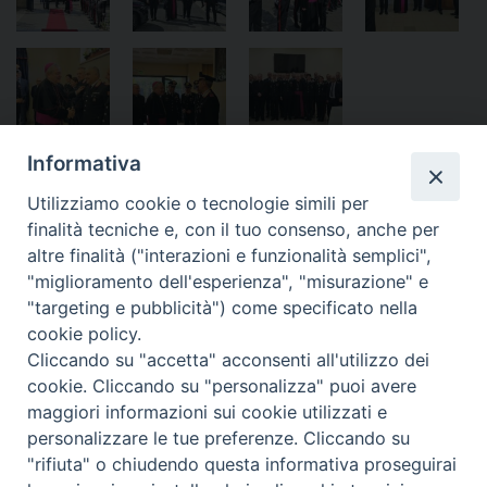
Informativa
Utilizziamo cookie o tecnologie simili per
finalità tecniche e, con il tuo consenso, anche per
altre finalità ("interazioni e funzionalità semplici",
«
P.A.S.F.A. – Svolta in
Una giornata di spiritualità a
"miglioramento dell'esperienza", "misurazione" e
Ordinariato l’Assemblea
San Francesco del Deserto –
"targeting e pubblicità") come specificato nella
Nazionale
Venezia
»
cookie policy.
Cliccando su "accetta" acconsenti all'utilizzo dei
cookie. Cliccando su "personalizza" puoi avere
maggiori informazioni sui cookie utilizzati e
personalizzare le tue preferenze. Cliccando su
Ordinariato Militare per l'Italia
"rifiuta" o chiudendo questa informativa proseguirai
Salita del Grillo, 37 - 00184 Roma