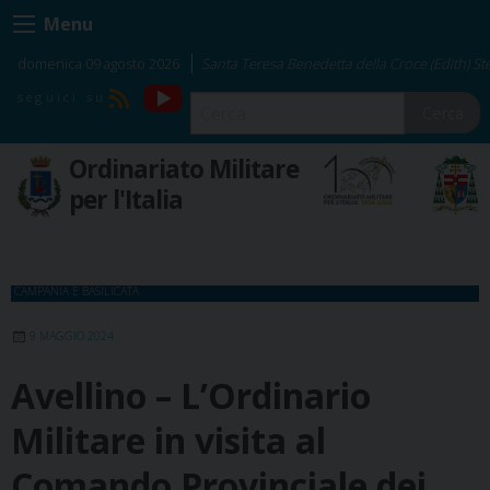
Skip
Menu
to
content
domenica 09 agosto 2026
Santa Teresa Benedetta della Croce (Edith) Ste
YouTube
RSS
Cerca
Ordinariato Militare
per l'Italia
CAMPANIA E BASILICATA
9 MAGGIO 2024
Avellino – L’Ordinario
Militare in visita al
Comando Provinciale dei