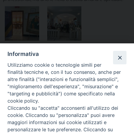
Informativa
Utilizziamo cookie o tecnologie simili per
finalità tecniche e, con il tuo consenso, anche per
«
Venezia – Dedicazione della
Grande partecipazione al
altre finalità ("interazioni e funzionalità semplici",
Chiesa “Maria Regina della
trigesimo di mons. Rotondi
»
"miglioramento dell'esperienza", "misurazione" e
Pace” al Comando Regionale
"targeting e pubblicità") come specificato nella
della GDF
cookie policy.
Cliccando su "accetta" acconsenti all'utilizzo dei
cookie. Cliccando su "personalizza" puoi avere
maggiori informazioni sui cookie utilizzati e
personalizzare le tue preferenze. Cliccando su
Ordinariato Militare per l'Italia