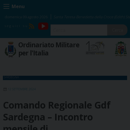
Skip
Menu
to
content
domenica 09 agosto 2026
Santa Teresa Benedetta della Croce (Edith) Ste
YouTube
RSS
Cerca
Ordinariato Militare
per l'Italia
SARDEGNA
12 SETTEMBRE 2024
Comando Regionale Gdf
Sardegna – Incontro
mensile di