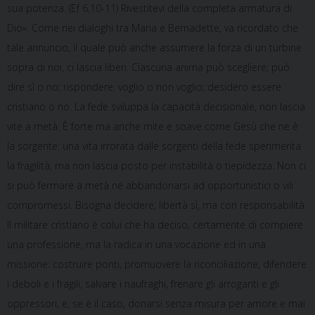
sua potenza. (Ef 6,10-11) Rivestitevi della completa armatura di
Dio». Come nei dialoghi tra Maria e Bernadette, va ricordato che
tale annuncio, il quale può anche assumere la forza di un turbine
sopra di noi, ci lascia liberi. Ciascuna anima può scegliere; può
dire sì o no; rispondere: voglio o non voglio; desidero essere
cristiano o no. La fede sviluppa la capacità decisionale, non lascia
vite a metà. È forte ma anche mite e soave come Gesù che ne è
la sorgente: una vita irrorata dalle sorgenti della fede sperimenta
la fragilità, ma non lascia posto per instabilità o tiepidezza. Non ci
si può fermare a metà né abbandonarsi ad opportunistici o vili
compromessi. Bisogna decidere; libertà sì, ma con responsabilità.
Il militare cristiano è colui che ha deciso, certamente di compiere
una professione, ma la radica in una vocazione ed in una
missione: costruire ponti, promuovere la riconciliazione, difendere
i deboli e i fragili, salvare i naufraghi, frenare gli arroganti e gli
oppressori, e, se è il caso, donarsi senza misura per amore e mai