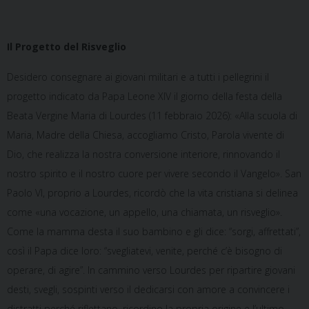
Il Progetto del Risveglio
Desidero consegnare ai giovani militari e a tutti i pellegrini il
progetto indicato da Papa Leone XIV il giorno della festa della
Beata Vergine Maria di Lourdes (11 febbraio 2026): «Alla scuola di
Maria, Madre della Chiesa, accogliamo Cristo, Parola vivente di
Dio, che realizza la nostra conversione interiore, rinnovando il
nostro spirito e il nostro cuore per vivere secondo il Vangelo». San
Paolo VI, proprio a Lourdes, ricordò che la vita cristiana si delinea
come «una vocazione, un appello, una chiamata, un risveglio».
Come la mamma desta il suo bambino e gli dice: “sorgi, affrettati”,
così il Papa dice loro: “svegliatevi, venite, perché c’è bisogno di
operare, di agire”. In cammino verso Lourdes per ripartire giovani
desti, svegli, sospinti verso il dedicarsi con amore a convincere i
distratti perché riflettano, ricordino la propria origine e l’ultimo