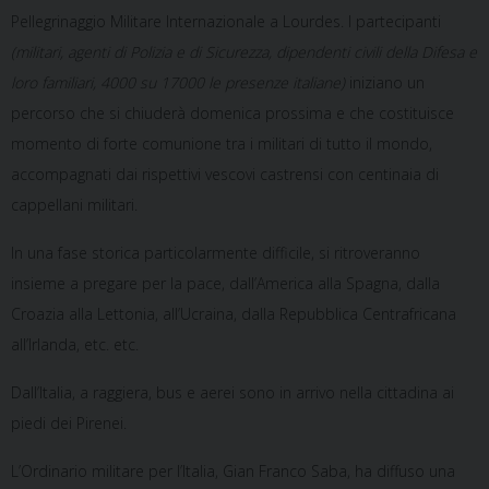
Pellegrinaggio Militare Internazionale a Lourdes. I partecipanti
(militari, agenti di Polizia e di Sicurezza, dipendenti civili della Difesa e
loro familiari, 4000 su 17000 le presenze italiane)
iniziano un
percorso che si chiuderà domenica prossima e che costituisce
momento di forte comunione tra i militari di tutto il mondo,
accompagnati dai rispettivi vescovi castrensi con centinaia di
cappellani militari.
In una fase storica particolarmente difficile, si ritroveranno
insieme a pregare per la pace, dall’America alla Spagna, dalla
Croazia alla Lettonia, all’Ucraina, dalla Repubblica Centrafricana
all’Irlanda, etc. etc.
Dall’Italia, a raggiera, bus e aerei sono in arrivo nella cittadina ai
piedi dei Pirenei.
L’Ordinario militare per l’Italia, Gian Franco Saba, ha diffuso una