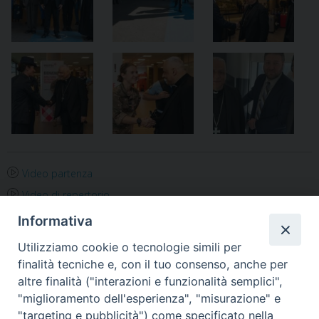
Video partenza
Video di repertorio
Informativa
Notificheapp
Utilizziamo cookie o tecnologie simili per
finalità tecniche e, con il tuo consenso, anche per
altre finalità ("interazioni e funzionalità semplici",
«
Avigliano ricorda il
Lourdes: l’avvio con Rosario,
"miglioramento dell'esperienza", "misurazione" e
Maresciallo Capo Gerardo
penitenziale e stamane la
"targeting e pubblicità") come specificato nella