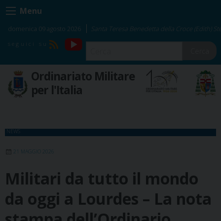
Skip
Menu
to
content
domenica 09 agosto 2026
Santa Teresa Benedetta della Croce (Edith) Ste
YouTube
RSS
Cerca
Ordinariato Militare
per l'Italia
NEWS
21 MAGGIO 2026
Militari da tutto il mondo
da oggi a Lourdes – La nota
stampa dell’Ordinario