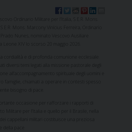
escovo Ordinario Militare per l’Italia, S.E.R. Mons.
.E.R. Mons. Marcony Vinícius Ferreira, Ordinario
 do Prado Nunes, nominato Vescovo Ausiliare
apa Leone XIV lo scorso 20 maggio 2026.
rna cordialità e di profonda comunione ecclesiale.
ti diversi temi legati alla missione pastorale degli
nzione all’accompagnamento spirituale degli uomini e
ro famiglie, chiamati a operare in contesti spesso
ente bisogno di pace.
rtante occasione per rafforzare i rapporti di
 Militare per l’Italia e quello per il Brasile, nella
i cappellani militari costituisce una preziosa
e della pace.