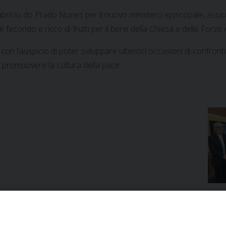
rício do Prado Nunes per il nuovo ministero episcopale, assicur
re fecondo e ricco di frutti per il bene della Chiesa e delle Forze
n l’auspicio di poter sviluppare ulteriori occasioni di confronto
 promuovere la cultura della pace.