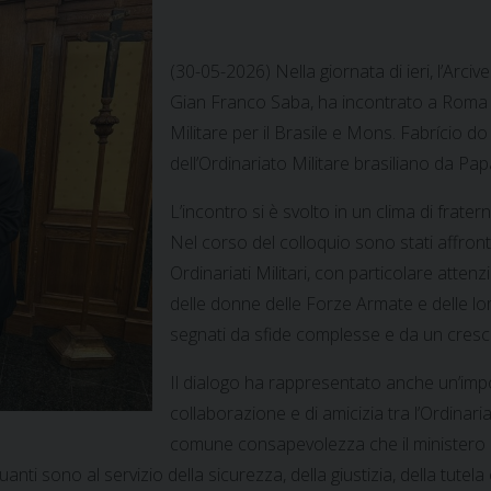
(30-05-2026) Nella giornata di ieri, l’Arciv
Gian Franco Saba, ha incontrato a Roma S
Militare per il Brasile e Mons. Fabrício
dell’Ordinariato Militare brasiliano da P
L’incontro si è svolto in un clima di frate
Nel corso del colloquio sono stati affronta
Ordinariati Militari, con particolare atte
delle donne delle Forze Armate e delle lo
segnati da sfide complesse e da un cresc
Il dialogo ha rappresentato anche un’impo
collaborazione e di amicizia tra l’Ordinariato
comune consapevolezza che il ministero de
ti sono al servizio della sicurezza, della giustizia, della tutela 