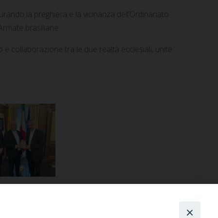
ando la preghiera e la vicinanza dell’Ordinariato
 Armate brasiliane.
 e collaborazione tra le due realtà ecclesiali, unite