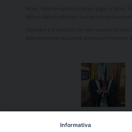
Mons. Saba ha espresso i propri auguri a Mons. Fab
Militare italiano affinché il suo servizio possa esse
L’incontro si è concluso con uno scambio di doni e co
dalla medesima missione di annunciare il Vangelo e
Notificheapp
Informativa